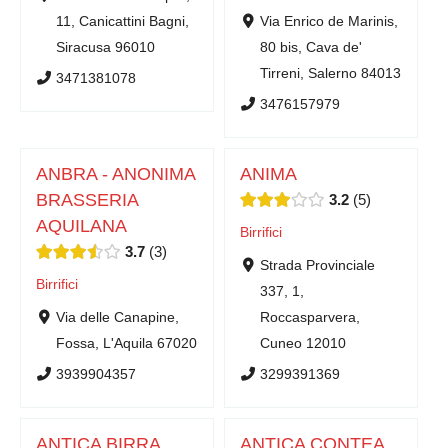
11, Canicattini Bagni,
Via Enrico de Marinis,
Siracusa 96010
80 bis, Cava de'
Tirreni, Salerno 84013
3471381078
3476157979
ANBRA - ANONIMA
ANIMA
BRASSERIA
3.2
5
AQUILANA
Birrifici
3.7
3
Strada Provinciale
Birrifici
337, 1,
Via delle Canapine,
Roccasparvera,
Fossa, L'Aquila 67020
Cuneo 12010
3939904357
3299391369
ANTICA BIRRA
ANTICA CONTEA