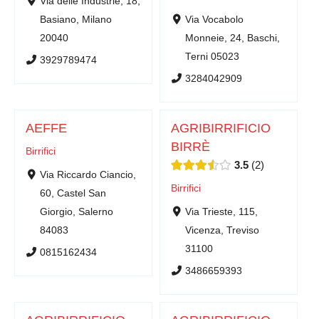
Via delle Industrie, 18,
Basiano, Milano
Via Vocabolo
20040
Monneie, 24, Baschi,
Terni 05023
3929789474
3284042909
AEFFE
AGRIBIRRIFICIO
BIRRÈ
Birrifici
3.5
2
Via Riccardo Ciancio,
Birrifici
60, Castel San
Giorgio, Salerno
Via Trieste, 115,
84083
Vicenza, Treviso
31100
0815162434
3486659393