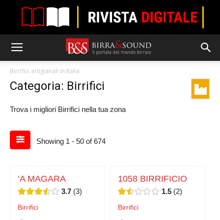
Birrifici artigianali in Italia
Categoria: Birrifici
Trova i migliori Birrifici nella tua zona
Showing 1 - 50 of 674
‘A MAGARA
1058 BIRRIFICIO
3.7
3
1.5
2
Birrifici
Birrifici