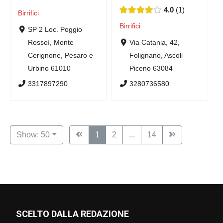
4.0
1
Birrifici
Birrifici
SP 2 Loc. Poggio
Rossoì, Monte
Via Catania, 42,
Cerignone, Pesaro e
Folignano, Ascoli
Urbino 61010
Piceno 63084
3317897290
3280736580
Show: 50
1
2
...
14
SCELTO DALLA REDAZIONE