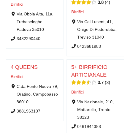
3.8
4
Birrifici
Birrifici
Via Obbia Alta, 11a,
Trebaseleghe,
Via Cal Lusent, 41,
Padova 35010
Onigo Di Pederobba,
Treviso 31040
3482290440
0423681983
4 QUEENS
5+ BIRRIFICIO
ARTIGIANALE
Birrifici
3.7
3
C.da Fonte Nuova 79,
Birrifici
Oratino, Campobasso
86010
Via Nazionale, 210,
Mattarello, Trento
3881963107
38123
0461944388