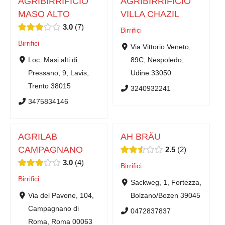
AGRIBIRRIFICIO
AGRIBIRRIFICIO
MASO ALTO
VILLA CHAZIL
3.0
7
Birrifici
Birrifici
Via Vittorio Veneto,
Loc. Masi alti di
89C, Nespoledo,
Pressano, 9, Lavis,
Udine 33050
Trento 38015
3240932241
3475834146
AGRILAB
AH BRÄU
CAMPAGNANO
2.5
2
3.0
4
Birrifici
Birrifici
Sackweg, 1, Fortezza,
Via del Pavone, 104,
Bolzano/Bozen 39045
Campagnano di
0472837837
Roma, Roma 00063