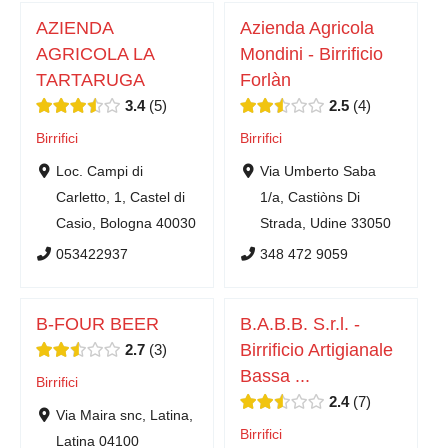
AZIENDA
Azienda Agricola
AGRICOLA LA
Mondini - Birrificio
TARTARUGA
Forlàn
3.4
5
2.5
4
Birrifici
Birrifici
Loc. Campi di
Via Umberto Saba
Carletto, 1, Castel di
1/a, Castiòns Di
Casio, Bologna 40030
Strada, Udine 33050
053422937
348 472 9059
B-FOUR BEER
B.A.B.B. S.r.l. -
Birrificio Artigianale
2.7
3
Bassa ...
Birrifici
2.4
7
Via Maira snc, Latina,
Birrifici
Latina 04100