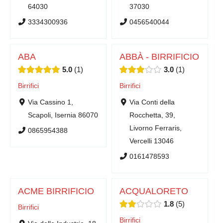
64030
37030
3334300936
0456540044
ABA
ABBÀ - BIRRIFICIO
5.0
1
3.0
1
Birrifici
Birrifici
Via Cassino 1,
Via Conti della
Scapoli, Isernia 86070
Rocchetta, 39,
Livorno Ferraris,
0865954388
Vercelli 13046
0161478593
ACME BIRRIFICIO
ACQUALORETO
1.8
5
Birrifici
Birrifici