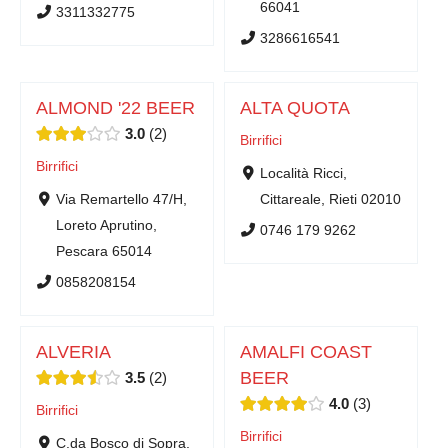
66041
3311332775
3286616541
ALMOND '22 BEER
ALTA QUOTA
3.0
2
Birrifici
Birrifici
Località Ricci,
Via Remartello 47/H,
Cittareale, Rieti 02010
Loreto Aprutino,
0746 179 9262
Pescara 65014
0858208154
ALVERIA
AMALFI COAST
BEER
3.5
2
4.0
3
Birrifici
Birrifici
C.da Bosco di Sopra,