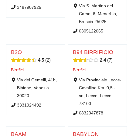
Via S. Martino del
3487907925
Carso, 6, Menerbio,
Brescia 25025
0305122065
B2O
B94 BIRRIFICIO
4.5
2
2.4
7
Birrifici
Birrifici
Via dei Gemelli, 41b,
Via Provinciale Lecce-
Bibione, Venezia
Cavallino Km. 0,5 -
30020
sn, Lecce, Lecce
73100
3331924492
0832347878
BAAM
BABYLON