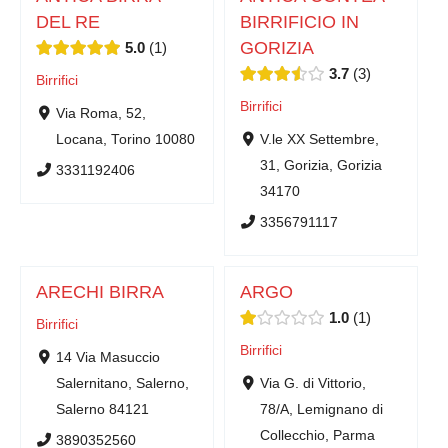
DEL RE
BIRRIFICIO IN
GORIZIA
5.0
1
3.7
3
Birrifici
Birrifici
Via Roma, 52,
Locana, Torino 10080
V.le XX Settembre,
31, Gorizia, Gorizia
3331192406
34170
3356791117
ARECHI BIRRA
ARGO
1.0
1
Birrifici
Birrifici
14 Via Masuccio
Salernitano, Salerno,
Via G. di Vittorio,
Salerno 84121
78/A, Lemignano di
Collecchio, Parma
3890352560