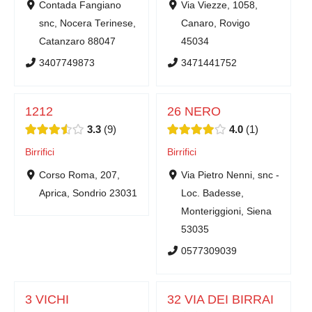
Contada Fangiano
Via Viezze, 1058,
snc, Nocera Terinese,
Canaro, Rovigo
Catanzaro 88047
45034
3407749873
3471441752
1212
26 NERO
3.3
9
4.0
1
Birrifici
Birrifici
Corso Roma, 207,
Via Pietro Nenni, snc -
Aprica, Sondrio 23031
Loc. Badesse,
Monteriggioni, Siena
53035
0577309039
3 VICHI
32 VIA DEI BIRRAI