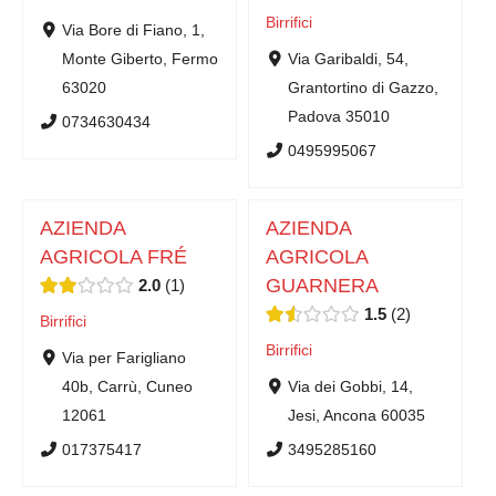
Birrifici
Via Bore di Fiano, 1,
Monte Giberto, Fermo
Via Garibaldi, 54,
63020
Grantortino di Gazzo,
Padova 35010
0734630434
0495995067
AZIENDA
AZIENDA
AGRICOLA FRÉ
AGRICOLA
GUARNERA
2.0
1
1.5
2
Birrifici
Birrifici
Via per Farigliano
40b, Carrù, Cuneo
Via dei Gobbi, 14,
12061
Jesi, Ancona 60035
017375417
3495285160