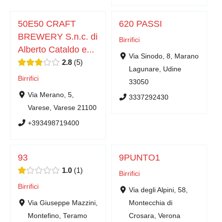
50E50 CRAFT
620 PASSI
BREWERY S.n.c. di
Birrifici
Alberto Cataldo e...
Via Sinodo, 8, Marano
2.8
5
Lagunare, Udine
Birrifici
33050
Via Merano, 5,
3337292430
Varese, Varese 21100
+393498719400
93
9PUNTO1
1.0
1
Birrifici
Birrifici
Via degli Alpini, 58,
Via Giuseppe Mazzini,
Montecchia di
Montefino, Teramo
Crosara, Verona