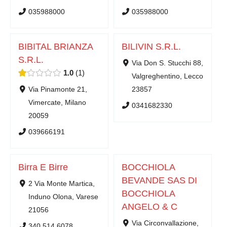
035988000
035988000
BIBITAL BRIANZA
BILIVIN S.R.L.
S.R.L.
Via Don S. Stucchi 88,
1.0
1
Valgreghentino, Lecco
Via Pinamonte 21,
23857
Vimercate, Milano
0341682330
20059
039666191
Birra E Birre
BOCCHIOLA
BEVANDE SAS DI
2 Via Monte Martica,
BOCCHIOLA
Induno Olona, Varese
ANGELO & C
21056
Via Circonvallazione,
340 514 6078