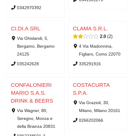
0342970392
CI.DI.A SRL
CLAMA S.R.L.
2.0
2
Via Ghislandi, 5,
Bergamo, Bergamo
4 Via Madonnina,
24125
Figliaro, Como 22070
035242628
335291916
CONFALONIERI
COSTACURTA
MARIO S.A.S.
S.P.A.
DRINK & BEERS
Via Grazioli, 30,
Via Wagner, 80,
Milano, Milano 20161
Seregno, Monza e
0266202066
della Brianza 20831
0362238501-2