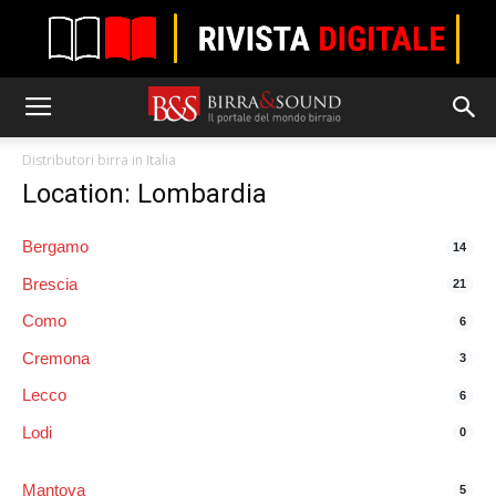
Distributori birra in Italia
Location: Lombardia
Bergamo
14
Brescia
21
Como
6
Cremona
3
Lecco
6
Lodi
0
Mantova
5