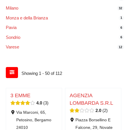
Milano
32
Monza e della Brianza
1
Pavia
6
Sondrio
6
Varese
12
Showing 1 - 50 of 112
3 EMME
AGENZIA
LOMBARDA S.R.L
4.0
3
2.0
2
Via Marconi, 65,
Petosino, Bergamo
Piazza Borsellino E
24010
Falcone, 29, Novate