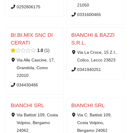
21050
0292806175
0331600465
BI.BI.MIX SNC DI
BIANCHI & BAZZI
CERATI
S.R.L.
1.0
1
Via La Croce, 15 Z.I.,
Via Alle Cascine, 17,
Colico, Lecco 23823
Grandola, Como
0341940251
22010
034430486
BIANCHI SRL
BIANCHI SRL
Via Battisti 109, Costa
Via C. Battisti 109,
Volpino, Bergamo
Costa Volpino,
24062
Bergamo 24062