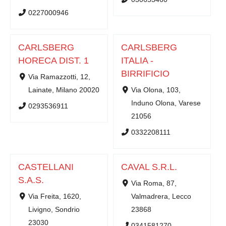
0227000946
CARLSBERG
CARLSBERG
HORECA DIST. 1
ITALIA -
BIRRIFICIO
Via Ramazzotti, 12,
Lainate, Milano 20020
Via Olona, 103,
Induno Olona, Varese
0293536911
21056
0332208111
CASTELLANI
CAVAL S.R.L.
S.A.S.
Via Roma, 87,
Via Freita, 1620,
Valmadrera, Lecco
Livigno, Sondrio
23868
23030
0341581270