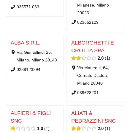
Milanese, Milano
035571 033
20026
023562129
ALBA S.R.L.
ALBORGHETTI E
CROTTA SPA
Via Giuntellino, 26,
2.0
1
Milano, Milano 20143
Via Matteotti, 64,
0289123394
Cornate D'adda,
Milano 20040
039628201
ALFIERI & FIGLI
ALIATI &
SNC
PEDRAZZINI SNC
1.0
1
2.0
1