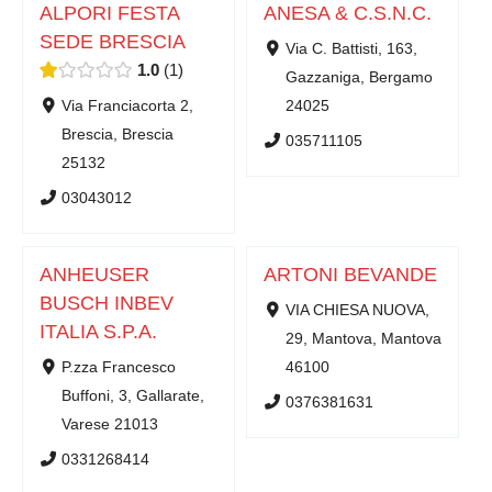
ALPORI FESTA
ANESA & C.S.N.C.
SEDE BRESCIA
Via C. Battisti, 163,
1.0
1
Gazzaniga, Bergamo
Via Franciacorta 2,
24025
Brescia, Brescia
035711105
25132
03043012
ANHEUSER
ARTONI BEVANDE
BUSCH INBEV
VIA CHIESA NUOVA,
ITALIA S.P.A.
29, Mantova, Mantova
P.zza Francesco
46100
Buffoni, 3, Gallarate,
0376381631
Varese 21013
0331268414