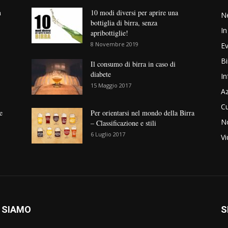
n
10 modi diversi per aprire una
N
bottiglia di birra, senza
In
apribottiglie!
8 Novembre 2019
Ev
Bi
Il consumo di birra in caso di
diabete
In
15 Maggio 2017
Az
Cu
e
Per orientarsi nel mondo della Birra
No
– Classificazione e stili
6 Luglio 2017
V
 SIAMO
S