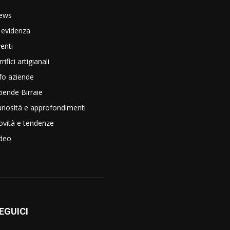
ews
 evidenza
enti
rrifici artigianali
fo aziende
iende Birraie
riosità e approfondimenti
vità e tendenze
ideo
EGUICI