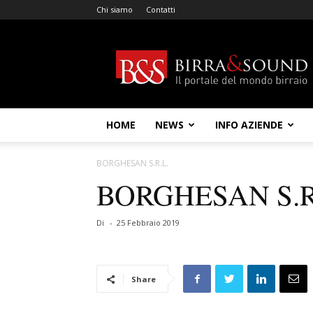
Chi siamo
Contatti
Birra
&
Sound
HOME
NEWS
INFO AZIENDE
BORGHESAN S.R.L.
BORGHESAN S.R
Di
-
25 Febbraio 2019
Share