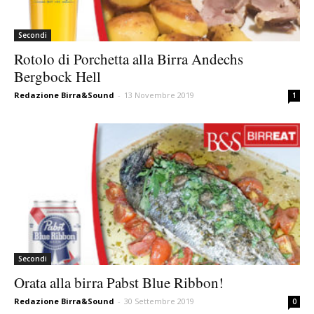
Secondi
Rotolo di Porchetta alla Birra Andechs
Bergbock Hell
Redazione Birra&Sound
-
13 Novembre 2019
1
Secondi
Orata alla birra Pabst Blue Ribbon!
Redazione Birra&Sound
-
30 Settembre 2019
0