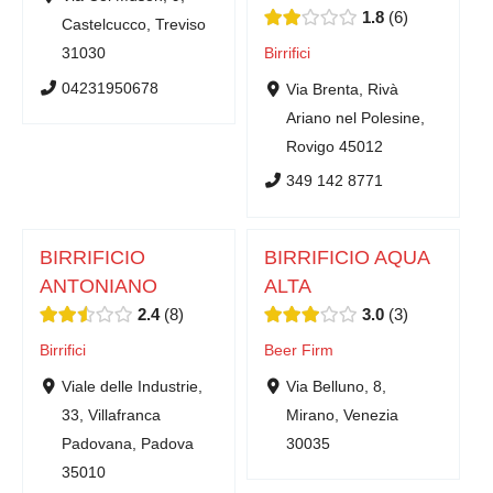
1.8
6
Castelcucco, Treviso
31030
Birrifici
04231950678
Via Brenta, Rivà
Ariano nel Polesine,
Rovigo 45012
349 142 8771
BIRRIFICIO
BIRRIFICIO AQUA
ANTONIANO
ALTA
2.4
8
3.0
3
Birrifici
Beer Firm
Viale delle Industrie,
Via Belluno, 8,
33, Villafranca
Mirano, Venezia
Padovana, Padova
30035
35010