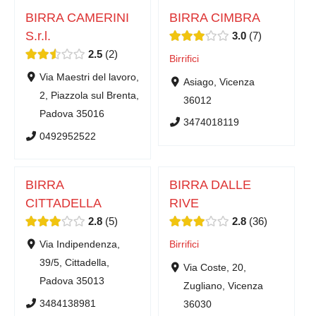
BIRRA CAMERINI
BIRRA CIMBRA
S.r.l.
3.0
7
2.5
2
Birrifici
Via Maestri del lavoro,
Asiago, Vicenza
2, Piazzola sul Brenta,
36012
Padova 35016
3474018119
0492952522
BIRRA
BIRRA DALLE
CITTADELLA
RIVE
2.8
5
2.8
36
Via Indipendenza,
Birrifici
39/5, Cittadella,
Via Coste, 20,
Padova 35013
Zugliano, Vicenza
3484138981
36030