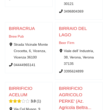
30121
3496804369
BIRRACRUA
BIRRAIO DEL
LAGO
Brew Pub
Beer Firm
Strada Vicinale Monte
Crocetta, 6, Vicenza,
Viale dell' Industria,
Vicenza 36100
38, Verona, Verona
37135
04444965141
3395624899
BIRRIFICIO
BIRRIFICIO
ACELUM
AGRICOLO
PERKE' (Az.
3.0
1
Agricola Beltra...
Via Col Muson, 9,