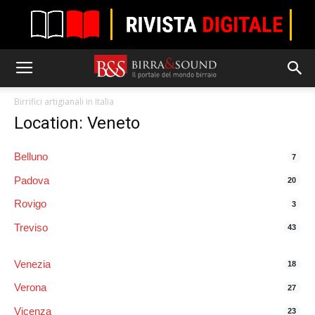
Birrifici artigianali in Italia
Location: Veneto
Belluno
7
Padova
20
Rovigo
3
Treviso
43
Venezia
18
Verona
27
Vicenza
23