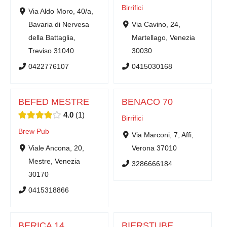
Birrifici
Via Aldo Moro, 40/a,
Bavaria di Nervesa
Via Cavino, 24,
della Battaglia,
Martellago, Venezia
Treviso 31040
30030
0422776107
0415030168
BEFED MESTRE
BENACO 70
4.0
1
Birrifici
Brew Pub
Via Marconi, 7, Affi,
Viale Ancona, 20,
Verona 37010
Mestre, Venezia
3286666184
30170
0415318866
BERICA 14
BIERSTUBE