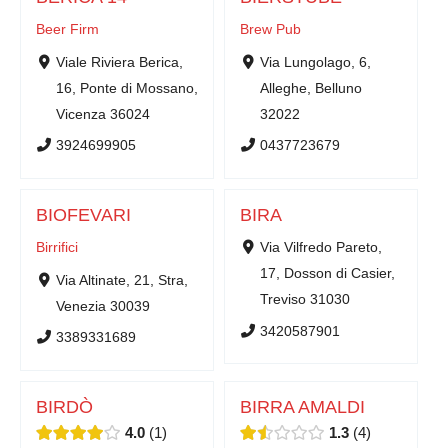
Beer Firm
Brew Pub
Viale Riviera Berica,
Via Lungolago, 6,
16, Ponte di Mossano,
Alleghe, Belluno
Vicenza 36024
32022
3924699905
0437723679
BIOFEVARI
BIRA
Birrifici
Via Vilfredo Pareto,
17, Dosson di Casier,
Via Altinate, 21, Stra,
Treviso 31030
Venezia 30039
3420587901
3389331689
BIRDÒ
BIRRA AMALDI
4.0
1
1.3
4