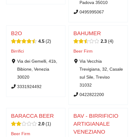
Padova 35010
0495995067
B2O
BAHUMER
4.5
2
2.3
4
Birrifici
Beer Firm
Via dei Gemelli, 41b,
Via Vecchia
Bibione, Venezia
Trevigiana, 32, Casale
30020
sul Sile, Treviso
31032
3331924492
0422822200
BARACCA BEER
BAV - BIRRIFICIO
ARTIGIANALE
2.0
1
VENEZIANO
Beer Firm