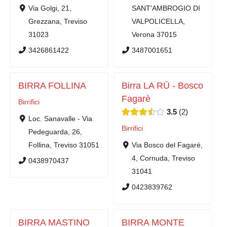
Via Golgi, 21,
SANT'AMBROGIO DI
Grezzana, Treviso
VALPOLICELLA,
31023
Verona 37015
3426861422
3487001651
BIRRA FOLLINA
Birra LA RÜ - Bosco
Fagarè
Birrifici
3.5
2
Loc. Sanavalle - Via
Birrifici
Pedeguarda, 26,
Follina, Treviso 31051
Via Bosco del Fagaré,
4, Cornuda, Treviso
0438970437
31041
0423839762
BIRRA MASTINO
BIRRA MONTE