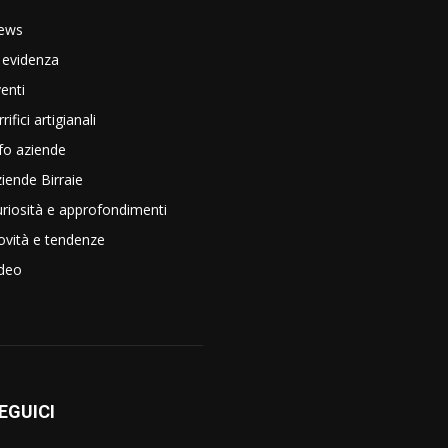
ews
 evidenza
enti
rrifici artigianali
fo aziende
iende Birraie
riosità e approfondimenti
vità e tendenze
ideo
EGUICI