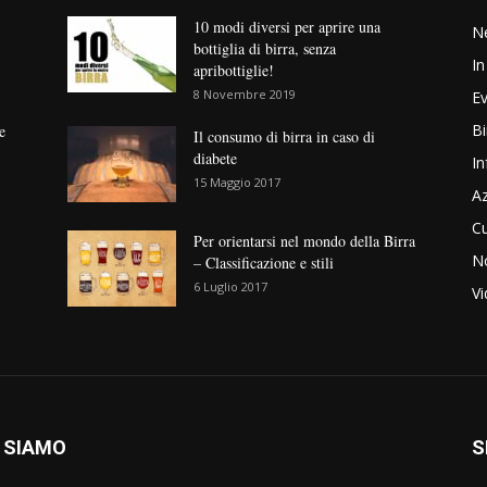
10 modi diversi per aprire una
N
bottiglia di birra, senza
In
apribottiglie!
8 Novembre 2019
Ev
Bi
e
Il consumo di birra in caso di
diabete
In
15 Maggio 2017
Az
Cu
Per orientarsi nel mondo della Birra
No
– Classificazione e stili
6 Luglio 2017
V
 SIAMO
S