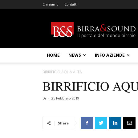
Chi siamo
Contatti
Birra
&
Sound
HOME
NEWS
INFO AZIENDE
BIRRIFICIO AQUA ALTA
BIRRIFICIO AQ
Di
-
25 Febbraio 2019
Share