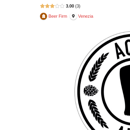
3.00
3
Beer Firm
Venezia