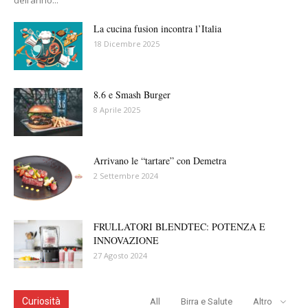
dell’anno...
La cucina fusion incontra l’Italia
18 Dicembre 2025
8.6 e Smash Burger
8 Aprile 2025
Arrivano le “tartare” con Demetra
2 Settembre 2024
FRULLATORI BLENDTEC: POTENZA E
INNOVAZIONE
27 Agosto 2024
Curiosità
All
Birra e Salute
Altro