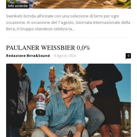
Info aziende
Swinkels brinda all’estate con una selezione di birre per ogni
occasione. In occasione del 7 agosto, Giornata Internazionale della
Birra, il Gruppo olandese celebra la...
PAULANER WEISSBIER 0,0%
Redazione Birra&Sound
-
4 Agosto 2026
0