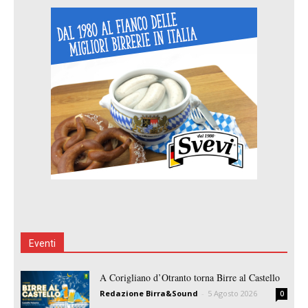
Eventi
A Corigliano d’Otranto torna Birre al Castello
Redazione Birra&Sound
-
5 Agosto 2026
0