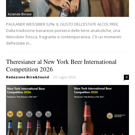
Aziende Birraie
PAULANER WEISSBIER 0,0%: IL GUSTO DELL’ESTATE ALCOL FREE.
Dalla tradizione bavarese pioniera delle birre analcoliche, una
Weissbier fresca, fragrante e contemporanea. C’è un momento
dell’estate in...
Theresianer al New York Beer International
Competition 2026
Redazione Birra&Sound
-
23 Luglio 2026
0