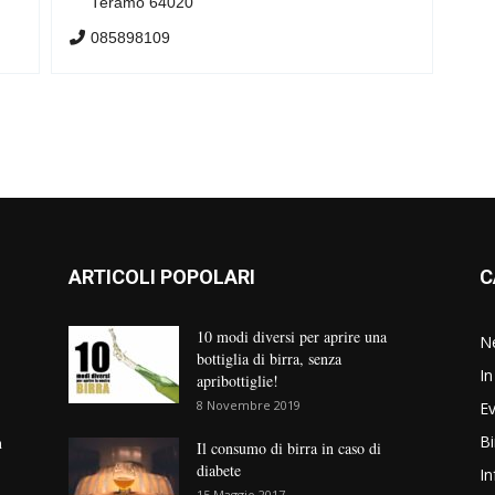
Teramo 64020
085898109
ARTICOLI POPOLARI
C
10 modi diversi per aprire una
N
bottiglia di birra, senza
In
apribottiglie!
8 Novembre 2019
Ev
Bi
n
Il consumo di birra in caso di
diabete
In
15 Maggio 2017