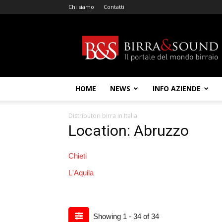
Chi siamo
Contatti
Birra
&
Sound
HOME
NEWS
INFO AZIENDE
Distributori birra in Italia
Location: Abruzzo
Chieti
L'Aquila
Showing 1 - 34 of 34