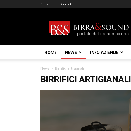
Chi siamo
Contatti
Birra
&
Sound
HOME
NEWS
INFO AZIENDE
News
Birrifici artigianali
BIRRIFICI ARTIGIANALI