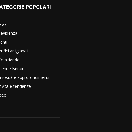
ATEGORIE POPOLARI
ews
 evidenza
enti
rrifici artigianali
fo aziende
iende Birraie
riosità e approfondimenti
vità e tendenze
ideo