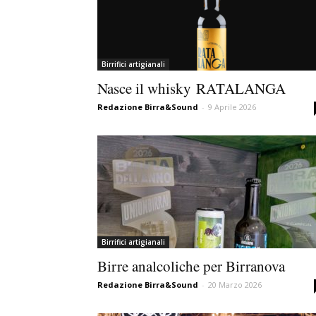
Birrifici artigianali
Nasce il whisky RATALANGA
Redazione Birra&Sound
-
9 Aprile 2026
Birrifici artigianali
Birre analcoliche per Birranova
Redazione Birra&Sound
-
20 Marzo 2026