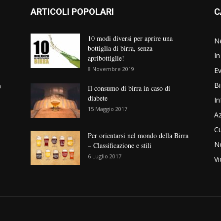
ARTICOLI POPOLARI
C
10 modi diversi per aprire una
N
bottiglia di birra, senza
In
apribottiglie!
8 Novembre 2019
Ev
Bi
n
Il consumo di birra in caso di
diabete
In
15 Maggio 2017
Az
Cu
Per orientarsi nel mondo della Birra
No
– Classificazione e stili
6 Luglio 2017
V