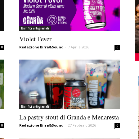
Birrifici artigianali
Violet Fever
Redazione Birra&Sound
-
7 Aprile 2026
0
0
Birrifici artigianali
La pastry stout di Granda e Menaresta
Redazione Birra&Sound
-
27 Febbraio 2026
0
0