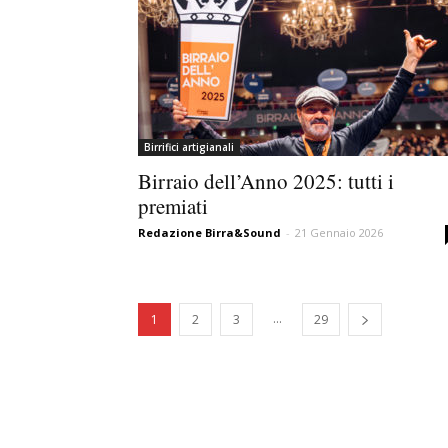
Birrifici artigianali
Birraio dell’Anno 2025: tutti i
premiati
Redazione Birra&Sound
-
21 Gennaio 2026
...
1
2
3
29