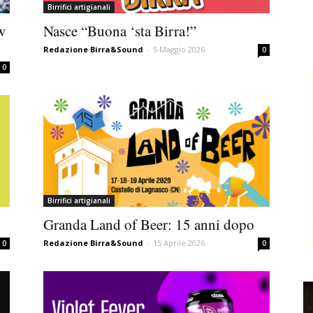
Birrifici artigianali
w
Nasce “Buona ‘sta Birra!”
Redazione Birra&Sound
-
5 Maggio 2026
0
0
Birrifici artigianali
Granda Land of Beer: 15 anni dopo
Redazione Birra&Sound
-
15 Aprile 2026
0
0