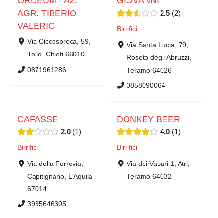
ORDEUM - AZ.
GIOVANNI
AGR. TIBERIO
2.5
2
VALERIO
Birrifici
Via Ciccospreca, 59,
Via Santa Lucia, 79,
Tollo, Chieti 66010
Roseto degli Abruzzi,
0871961286
Teramo 64026
0858090064
CAFASSE
DONKEY BEER
2.0
1
4.0
1
Birrifici
Birrifici
Via della Ferrovia,
Via dei Vasari 1, Atri,
Capitignano, L'Aquila
Teramo 64032
67014
3935646305