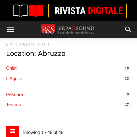
Birrifici artigianali in Italia
Location: Abruzzo
Chieti
10
L'Aquila
12
Pescara
9
Teramo
17
Showing 1 - 48 of 48