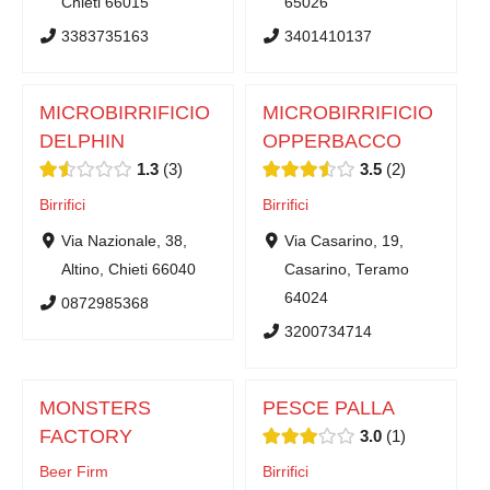
Chieti 66015
65026
3383735163
3401410137
MICROBIRRIFICIO
MICROBIRRIFICIO
DELPHIN
OPPERBACCO
1.3
3
3.5
2
Birrifici
Birrifici
Via Nazionale, 38,
Via Casarino, 19,
Altino, Chieti 66040
Casarino, Teramo
64024
0872985368
3200734714
MONSTERS
PESCE PALLA
FACTORY
3.0
1
Beer Firm
Birrifici