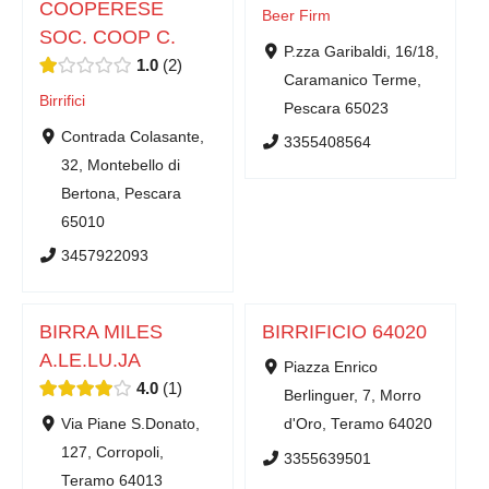
COOPERESE
Beer Firm
SOC. COOP C.
P.zza Garibaldi, 16/18,
1.0
2
Caramanico Terme,
Birrifici
Pescara 65023
Contrada Colasante,
3355408564
32, Montebello di
Bertona, Pescara
65010
3457922093
BIRRA MILES
BIRRIFICIO 64020
A.LE.LU.JA
Piazza Enrico
4.0
1
Berlinguer, 7, Morro
Via Piane S.Donato,
d'Oro, Teramo 64020
127, Corropoli,
3355639501
Teramo 64013