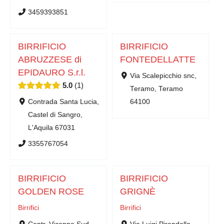
3459393851
BIRRIFICIO
BIRRIFICIO
ABRUZZESE di
FONTEDELLATTE
EPIDAURO S.r.l.
Via Scalepicchio snc,
5.0
1
Teramo, Teramo
Contrada Santa Lucia,
64100
Castel di Sangro,
L'Aquila 67031
3355767054
BIRRIFICIO
BIRRIFICIO
GOLDEN ROSE
GRIGNÈ
Birrifici
Birrifici
Contr. Vicenne Sud,
Via Luigi Pirandello,