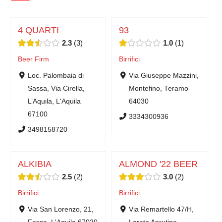
4 QUARTI
93
2.3
3
1.0
1
Beer Firm
Birrifici
Loc. Palombaia di
Via Giuseppe Mazzini,
Sassa, Via Cirella,
Montefino, Teramo
L’Aquila, L'Aquila
64030
67100
3334300936
3498158720
ALKIBIA
ALMOND '22 BEER
2.5
2
3.0
2
Birrifici
Birrifici
Via San Lorenzo, 21,
Via Remartello 47/H,
Fossa, L'Aquila 67020
Loreto Aprutino,