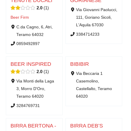
TENUTE DUCALI
GORIANESE
2.0
1
Via Giovanni Paolucci,
Beer Firm
111, Goriano Sicoli,
L'Aquila 67030
C.da Cagno, 6, Atri,
3384714233
Teramo 64032
0859492897
BEER INSPIRED
BIBIBIR
2.0
1
Via Beccaria 1
Via Monti della Laga
Casemolino,
3, Morro D'Oro,
Castellalto, Teramo
Teramo 64020
64020
3284769731
BIRRA BERTONA -
BIRRA DEB’S