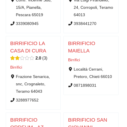
15/A, Pianella,
24, Corropoli, Teramo
Pescara 65019
64013
3339080945
3938441270
BIRRIFICIO LA
BIRRIFICIO
CASA DI CURA
MAIELLA
2.0
3
Birrifici
Birrifici
Località Cerrani,
Frazione Senarica,
Pretoro, Chieti 66010
snc, Crognaleto,
0871898031
Teramo 64043
3288977652
BIRRIFICIO
BIRRIFICIO SAN