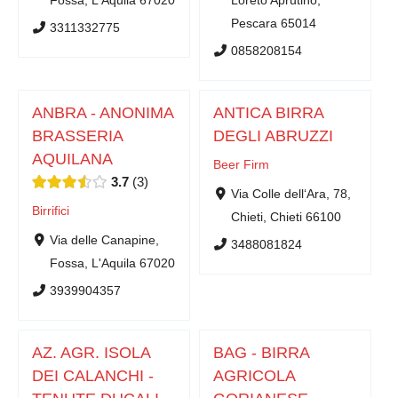
Pescara 65014
3311332775
0858208154
ANBRA - ANONIMA
ANTICA BIRRA
BRASSERIA
DEGLI ABRUZZI
AQUILANA
Beer Firm
3.7
3
Via Colle dell‘Ara, 78,
Birrifici
Chieti, Chieti 66100
Via delle Canapine,
3488081824
Fossa, L'Aquila 67020
3939904357
AZ. AGR. ISOLA
BAG - BIRRA
DEI CALANCHI -
AGRICOLA