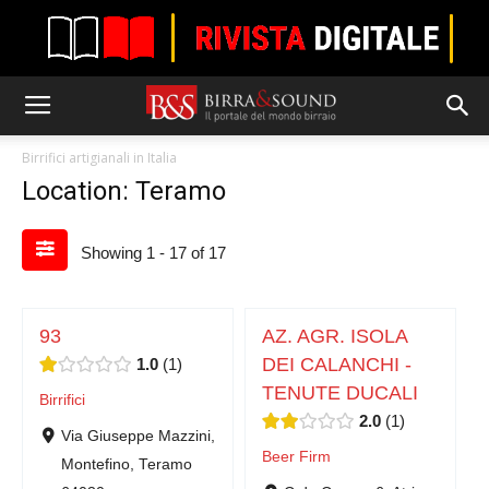
Birrifici artigianali in Italia
Location: Teramo
Showing 1 - 17 of 17
93
AZ. AGR. ISOLA
DEI CALANCHI -
1.0
1
TENUTE DUCALI
Birrifici
2.0
1
Via Giuseppe Mazzini,
Beer Firm
Montefino, Teramo