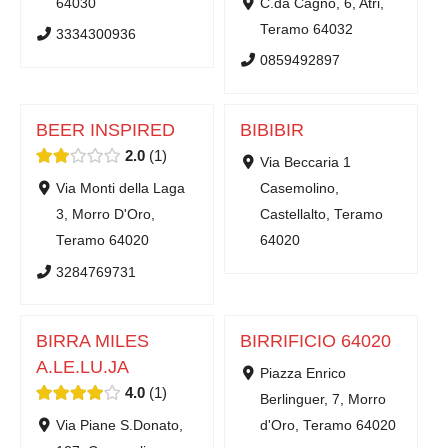
64030
C.da Cagno, 6, Atri,
Teramo 64032
3334300936
0859492897
BEER INSPIRED
BIBIBIR
2.0
1
Via Beccaria 1
Via Monti della Laga
Casemolino,
3, Morro D'Oro,
Castellalto, Teramo
Teramo 64020
64020
3284769731
BIRRA MILES
BIRRIFICIO 64020
A.LE.LU.JA
Piazza Enrico
4.0
1
Berlinguer, 7, Morro
Via Piane S.Donato,
d'Oro, Teramo 64020