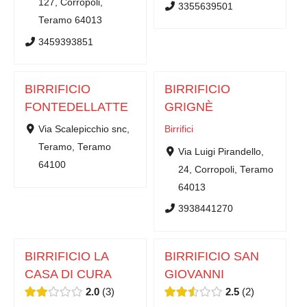
127, Corropoli,
3355639501
Teramo 64013
3459393851
BIRRIFICIO
BIRRIFICIO
FONTEDELLATTE
GRIGNÈ
Via Scalepicchio snc,
Birrifici
Teramo, Teramo
Via Luigi Pirandello,
64100
24, Corropoli, Teramo
64013
3938441270
BIRRIFICIO LA
BIRRIFICIO SAN
CASA DI CURA
GIOVANNI
2.0
3
2.5
2