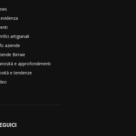
ews
 evidenza
enti
rrifici artigianali
fo aziende
iende Birraie
riosità e approfondimenti
vità e tendenze
ideo
EGUICI