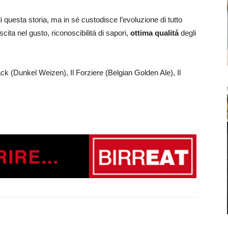
 questa storia, ma in sé custodisce l’evoluzione di tutto
ita nel gusto, riconoscibilitá​ ​di​ ​sapori,​
​ottima​ ​qualitá​
​degli​
k (Dunkel Weizen), Il Forziere (Belgian Golden Ale), Il