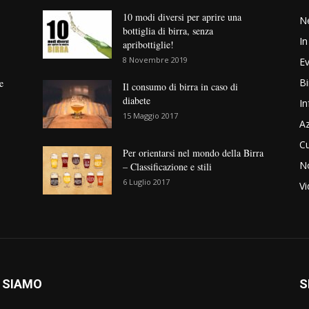
10 modi diversi per aprire una
N
bottiglia di birra, senza
In
apribottiglie!
8 Novembre 2019
Ev
Bi
e
Il consumo di birra in caso di
diabete
In
15 Maggio 2017
Az
Cu
Per orientarsi nel mondo della Birra
No
– Classificazione e stili
6 Luglio 2017
V
 SIAMO
S