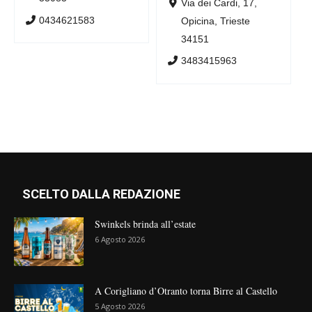
Via dei Cardi, 17,
0434621583
Opicina, Trieste
34151
3483415963
SCELTO DALLA REDAZIONE
Swinkels brinda all’estate
6 Agosto 2026
A Corigliano d’Otranto torna Birre al Castello
5 Agosto 2026