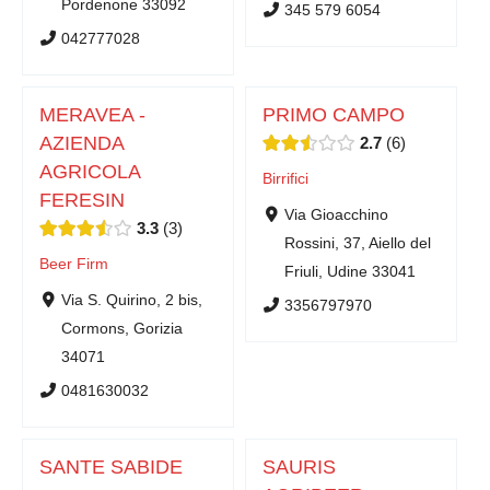
Pordenone 33092
345 579 6054
042777028
MERAVEA -
PRIMO CAMPO
AZIENDA
2.7
6
AGRICOLA
Birrifici
FERESIN
Via Gioacchino
3.3
3
Rossini, 37, Aiello del
Beer Firm
Friuli, Udine 33041
Via S. Quirino, 2 bis,
3356797970
Cormons, Gorizia
34071
0481630032
SANTE SABIDE
SAURIS