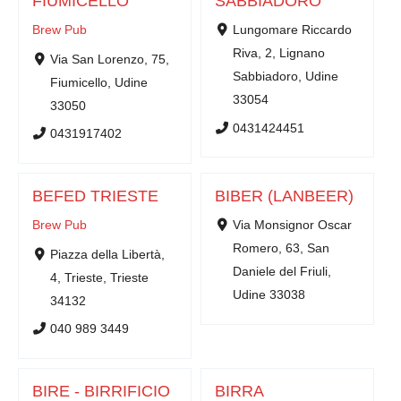
FIUMICELLO
SABBIADORO
Brew Pub
Lungomare Riccardo
Riva, 2, Lignano
Via San Lorenzo, 75,
Sabbiadoro, Udine
Fiumicello, Udine
33054
33050
0431424451
0431917402
BEFED TRIESTE
BIBER (LANBEER)
Brew Pub
Via Monsignor Oscar
Romero, 63, San
Piazza della Libertà,
Daniele del Friuli,
4, Trieste, Trieste
Udine 33038
34132
040 989 3449
BIRE - BIRRIFICIO
BIRRA