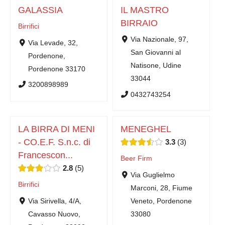
GALASSIA
IL MASTRO
BIRRAIO
Birrifici
Via Nazionale, 97,
Via Levade, 32,
San Giovanni al
Pordenone,
Natisone, Udine
Pordenone 33170
33044
3200898989
0432743254
LA BIRRA DI MENI
MENEGHEL
- CO.E.F. S.n.c. di
3.3
3
Francescon...
Beer Firm
2.8
5
Via Guglielmo
Birrifici
Marconi, 28, Fiume
Via Sirivella, 4/A,
Veneto, Pordenone
Cavasso Nuovo,
33080