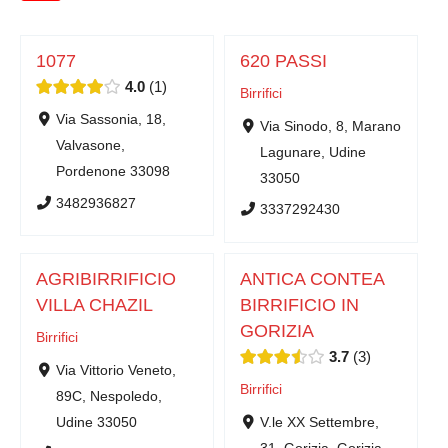
1077
620 PASSI
4.0
1
Birrifici
Via Sassonia, 18,
Via Sinodo, 8, Marano
Valvasone,
Lagunare, Udine
Pordenone 33098
33050
3482936827
3337292430
AGRIBIRRIFICIO
ANTICA CONTEA
VILLA CHAZIL
BIRRIFICIO IN
GORIZIA
Birrifici
3.7
3
Via Vittorio Veneto,
Birrifici
89C, Nespoledo,
Udine 33050
V.le XX Settembre,
31, Gorizia, Gorizia