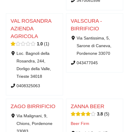
3470081556
VAL ROSANDRA
VALSCURA -
AZIENDA
BIRRIFICIO
AGRICOLA
Via Santissima, 5,
1.0
1
Sarone di Caneva,
Loc. Bagnoli della
Pordenone 33070
Rosandra, 244,
043477045
Dorligo della Valle,
Trieste 34018
0408325063
ZAGO BIRRIFICIO
ZANNA BEER
3.8
5
Via Malignani, 9,
Chions, Pordenone
Beer Firm
33083