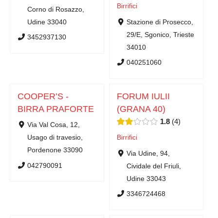
Birrifici
Corno di Rosazzo,
Udine 33040
Stazione di Prosecco,
29/E, Sgonico, Trieste
3452937130
34010
040251060
COOPER’S -
FORUM IULII
BIRRA PRAFORTE
(GRANA 40)
1.8
4
Via Val Cosa, 12,
Usago di travesio,
Birrifici
Pordenone 33090
Via Udine, 94,
042790091
Cividale del Friuli,
Udine 33043
3346724468