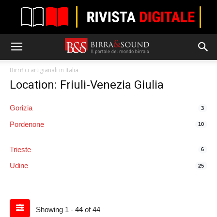
Birrifici artigianali in Italia
Location: Friuli-Venezia Giulia
Gorizia
3
Pordenone
10
Trieste
6
Udine
25
Showing 1 - 44 of 44