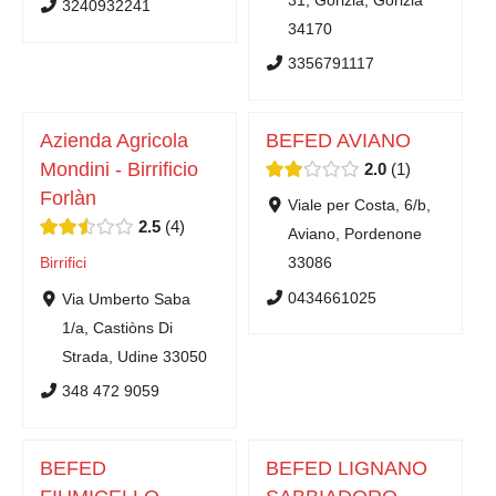
3240932241
34170
3356791117
Azienda Agricola
BEFED AVIANO
Mondini - Birrificio
2.0
1
Forlàn
Viale per Costa, 6/b,
2.5
4
Aviano, Pordenone
Birrifici
33086
0434661025
Via Umberto Saba
1/a, Castiòns Di
Strada, Udine 33050
348 472 9059
BEFED
BEFED LIGNANO