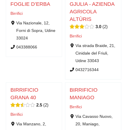
FOGLIE D’ERBA
GJULIA - AZIENDA
AGRICOLA
Birrifici
ALTÙRIS
Via Nazionale, 12,
3.0
2
Forni di Sopra, Udine
Birrifici
33024
Via strada Braide, 21,
043388066
Cinidale del Friuli,
Udine 33043
0432716344
BIRRIFICIO
BIRRIFICIO
GRANA 40
MANIAGO
2.5
2
Birrifici
Birrifici
Via Cavasso Nuovo,
Via Manzano, 2,
20, Maniago,