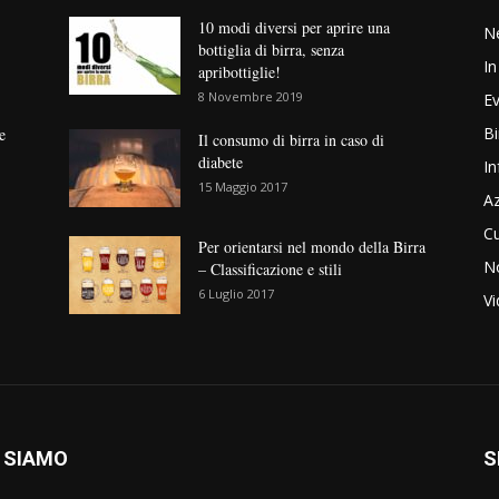
10 modi diversi per aprire una
N
bottiglia di birra, senza
In
apribottiglie!
8 Novembre 2019
Ev
Bi
e
Il consumo di birra in caso di
diabete
In
15 Maggio 2017
Az
Cu
Per orientarsi nel mondo della Birra
No
– Classificazione e stili
6 Luglio 2017
V
 SIAMO
S