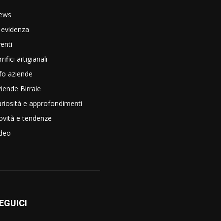
ews
 evidenza
enti
rrifici artigianali
fo aziende
iende Birraie
riosità e approfondimenti
vità e tendenze
ideo
EGUICI