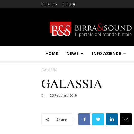
Chi siamo
Contatti
Birra
&
Sound
HOME
NEWS
INFO AZIENDE
GALASSIA
GALASSIA
Di
-
25 Febbraio 2019
Share