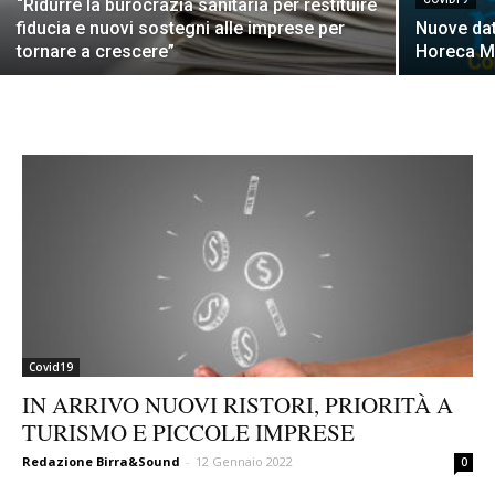
“Ridurre la burocrazia sanitaria per restituire
fiducia e nuovi sostegni alle imprese per
Nuove dat
tornare a crescere”
Horeca Me
Covid19
IN ARRIVO NUOVI RISTORI, PRIORITÀ A
TURISMO E PICCOLE IMPRESE
Redazione Birra&Sound
-
12 Gennaio 2022
0