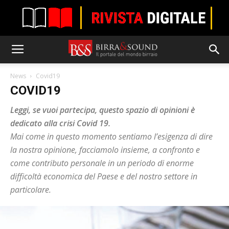
News
Covid19
COVID19
Leggi, se vuoi partecipa, questo spazio di opinioni è
dedicato alla crisi Covid 19.
Mai come in questo momento sentiamo l’esigenza di dire
la nostra opinione, facciamolo insieme, a confronto e
come contributo personale in un periodo di enorme
difficoltà economica del Paese e del nostro settore in
particolare.