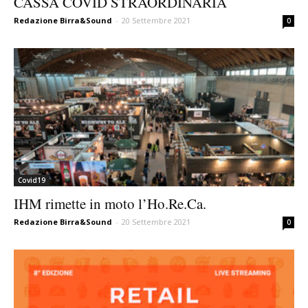
CASSA COVID STRAORDINARIA
Redazione Birra&Sound
-
20 Settembre 2021
0
Covid19
IHM rimette in moto l’Ho.Re.Ca.
Redazione Birra&Sound
-
20 Settembre 2021
0