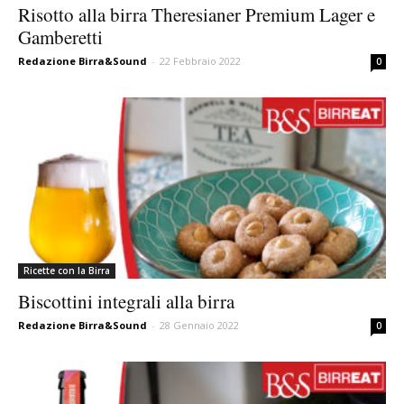
Risotto alla birra Theresianer Premium Lager e
Gamberetti
Redazione Birra&Sound
-
22 Febbraio 2022
0
Ricette con la Birra
Biscottini integrali alla birra
Redazione Birra&Sound
-
28 Gennaio 2022
0