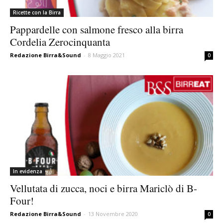
Ricette con la Birra
Pappardelle con salmone fresco alla birra
Cordelia Zerocinquanta
Redazione Birra&Sound
-
8 Maggio 2021
0
In evidenza
Vellutata di zucca, noci e birra Mariclò di B-
Four!
Redazione Birra&Sound
-
13 Novembre 2020
0