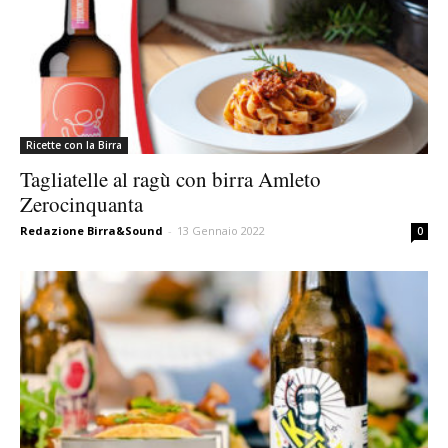
Ricette con la Birra
Tagliatelle al ragù con birra Amleto
Zerocinquanta
Redazione Birra&Sound
-
13 Gennaio 2022
0