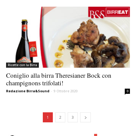
Ricette con la Birra
Coniglio alla birra Theresianer Bock con
champignons trifolati!
Redazione Birra&Sound
-
9 Ottobre 2020
0
1
2
3