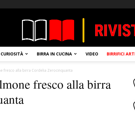
CURIOSITÀ
BIRRA IN CUCINA
VIDEO
BIRRIFICI AR
 fresco alla birra Cordelia Zerocinquanta
lmone fresco alla birra
uanta