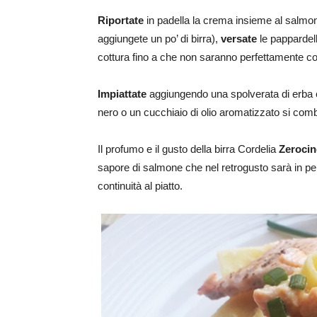
Riportate
in padella la crema insieme al salmo
aggiungete un po’ di birra),
versate
le pappardell
cottura fino a che non saranno perfettamente co
Impiattate
aggiungendo una spolverata di erba cip
nero o un cucchiaio di olio aromatizzato si com
Il profumo e il gusto della birra Cordelia
Zeroci
sapore di salmone che nel retrogusto sarà in pen
continuità al piatto.