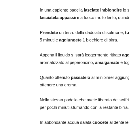
In una capiente padella
lasciate imbiondire
lo 
lasciatela appassire
a fuoco molto lento, quind
Prendete
un terzo della dadolata di salmone,
tu
5 minuti e
aggiungete
1 bicchiere di birra.
Appena il liquido si sarà leggermente ritirato
agg
aromatizzato al peperoncino,
amalgamate
e tog
Quanto ottenuto
passatelo
al minipimer aggiung
ottenere una crema.
Nella stessa padella che avete liberato del soffr
per pochi minuti sfumando con la restante birra.
In abbondante acqua salata
cuocete
al dente le