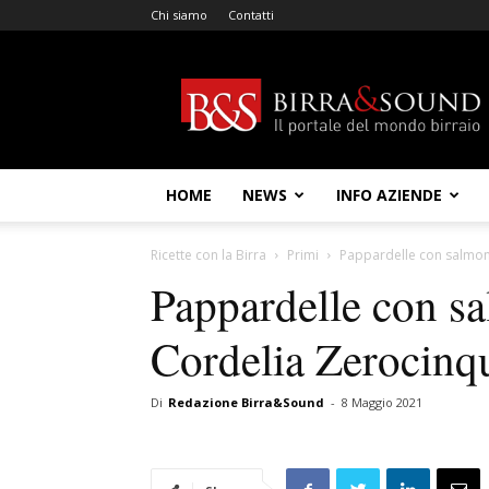
Chi siamo
Contatti
Birra
&
Sound
HOME
NEWS
INFO AZIENDE
Ricette con la Birra
Primi
Pappardelle con salmone
Pappardelle con sa
Cordelia Zerocinq
Di
Redazione Birra&Sound
-
8 Maggio 2021