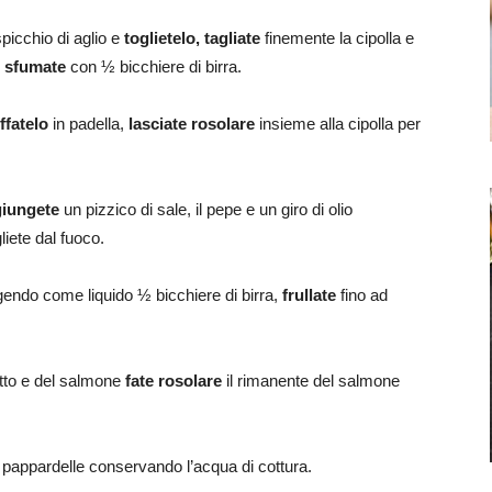
spicchio di aglio e
toglietelo, tagliate
finemente la cipolla e
i
sfumate
con ½ bicchiere di birra.
ffatelo
in padella,
lasciate rosolare
insieme alla cipolla per
iungete
un pizzico di sale, il pepe e un giro di olio
liete dal fuoco.
endo come liquido ½ bicchiere di birra,
frullate
fino ad
itto e del salmone
fate rosolare
il rimanente del salmone
 pappardelle conservando l’acqua di cottura.