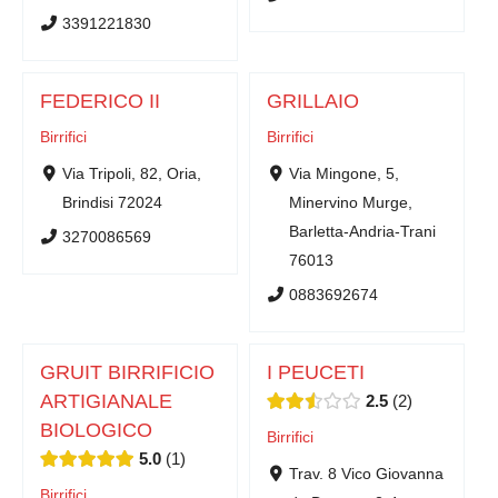
3391221830
FEDERICO II
GRILLAIO
Birrifici
Birrifici
Via Tripoli, 82, Oria,
Via Mingone, 5,
Brindisi 72024
Minervino Murge,
Barletta-Andria-Trani
3270086569
76013
0883692674
GRUIT BIRRIFICIO
I PEUCETI
ARTIGIANALE
2.5
2
BIOLOGICO
Birrifici
5.0
1
Trav. 8 Vico Giovanna
Birrifici