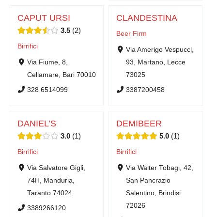
CAPUT URSI
CLANDESTINA
3.5
2
Beer Firm
Birrifici
Via Amerigo Vespucci,
Via Fiume, 8,
93, Martano, Lecce
Cellamare, Bari 70010
73025
328 6514099
3387200458
DANIEL’S
DEMIBEER
3.0
1
5.0
1
Birrifici
Birrifici
Via Salvatore Gigli,
Via Walter Tobagi, 42,
74H, Manduria,
San Pancrazio
Taranto 74024
Salentino, Brindisi
72026
3389266120