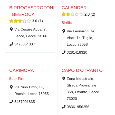
BIRROGASTROFONICI
CALÈNDER
- BEEROCK
2.0
2
3.0
1
Birrifici
Via Cesare Abba, 7,
Via Leonardo Da
Lecce, Lecce 73100
Vinci, 1c, Tuglie,
3476054007
Lecce 73058
3281418320
CAPIMÒRA
CAPO D'OTRANTO
Beer Firm
Zona Industriale,
Strada Provinciale
Via Nino Bixio, 17,
358, Otranto, Lecce
Racale, Lecce 73055
73020
3487091835
08361956256