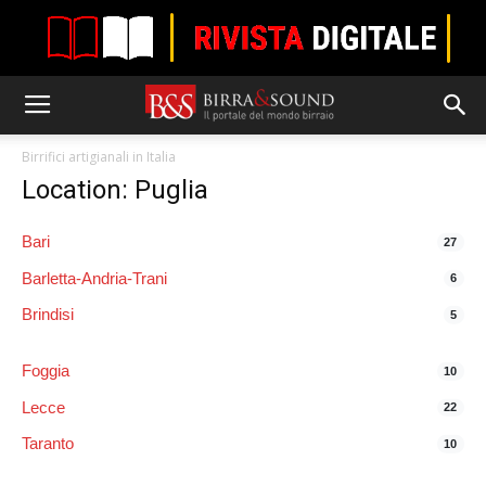
Birrifici artigianali in Italia
Location: Puglia
Bari
27
Barletta-Andria-Trani
6
Brindisi
5
Foggia
10
Lecce
22
Taranto
10