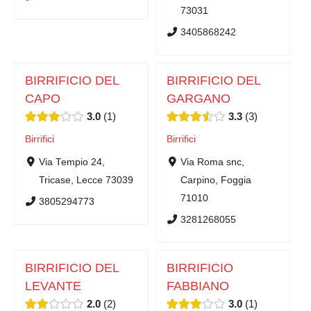
73031
3405868242
BIRRIFICIO DEL
BIRRIFICIO DEL
CAPO
GARGANO
3.0
1
3.3
3
Birrifici
Birrifici
Via Tempio 24,
Via Roma snc,
Tricase, Lecce 73039
Carpino, Foggia
71010
3805294773
3281268055
BIRRIFICIO DEL
BIRRIFICIO
LEVANTE
FABBIANO
2.0
2
3.0
1