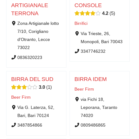
ARTIGIANALE
CONSOLE
TERRONA
4.2
5
Zona Artigianale lotto
Birrifici
7/10, Corigliano
Via Trieste, 26,
d'Otranto, Lecce
Monopoli, Bari 70043
73022
3347746232
0836320223
BIRRA DEL SUD
BIRRA IDEM
3.0
1
Beer Firm
Beer Firm
via Fichi 18,
Via G. Laterza, 52,
Leporana, Taranto
Bari, Bari 70124
74020
3487854866
0809486865