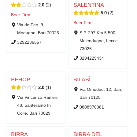
SALENTINA
2.0
2
5.0
2
Beer Firm
Beer Firm
Via de Feo, 9,
Modugno, Bari 70026
S.P. 297 Km 5.500,
Melendugno, Lecce
3292236557
73026
3294229434
BEHOP
BILABÌ
2.0
1
Via Omodeo, 12, Bari,
Via Vincenzo Ranieri,
Bari 70125
48, Santeramo In
0808976081
Colle, Bari 70029
BIRRA
BIRRA DEL