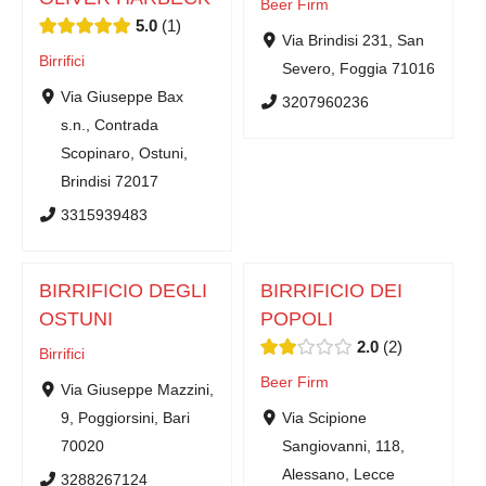
Beer Firm
5.0
1
Via Brindisi 231, San
Birrifici
Severo, Foggia 71016
Via Giuseppe Bax
3207960236
s.n., Contrada
Scopinaro, Ostuni,
Brindisi 72017
3315939483
BIRRIFICIO DEGLI
BIRRIFICIO DEI
OSTUNI
POPOLI
2.0
2
Birrifici
Beer Firm
Via Giuseppe Mazzini,
9, Poggiorsini, Bari
Via Scipione
70020
Sangiovanni, 118,
Alessano, Lecce
3288267124