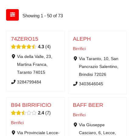
Showing 1 - 50 of 73
74ZERO15
ALEPH
4.3
4
Birrifici
Via della Valle, 23,
Via Taranto, 10, San
Martina Franca,
Pancrazio Salentino,
Taranto 74015
Brindisi 72026
3284799484
3403646045
B94 BIRRIFICIO
BAFF BEER
2.4
7
Birrifici
Birrifici
Via Giuseppe
Via Provinciale Lecce-
Casciaro, 6, Lecce,