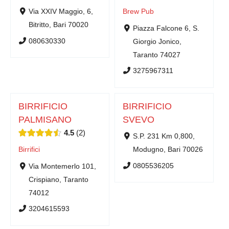
Via XXIV Maggio, 6,
Brew Pub
Bitritto, Bari 70020
Piazza Falcone 6, S.
080630330
Giorgio Jonico,
Taranto 74027
3275967311
BIRRIFICIO
BIRRIFICIO
PALMISANO
SVEVO
4.5
2
S.P. 231 Km 0,800,
Birrifici
Modugno, Bari 70026
0805536205
Via Montemerlo 101,
Crispiano, Taranto
74012
3204615593