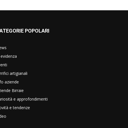
ATEGORIE POPOLARI
ews
 evidenza
enti
rrifici artigianali
fo aziende
iende Birraie
riosità e approfondimenti
vità e tendenze
ideo