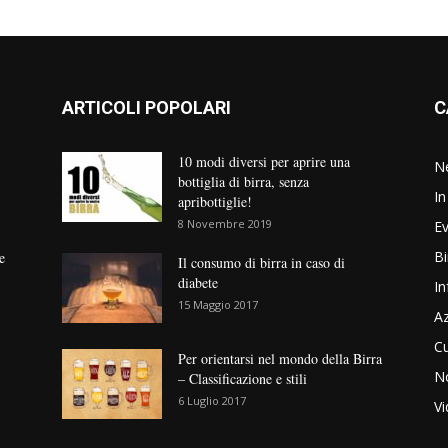
ARTICOLI POPOLARI
C
10 modi diversi per aprire una
N
bottiglia di birra, senza
In
apribottiglie!
8 Novembre 2019
Ev
Bi
e
Il consumo di birra in caso di
diabete
In
15 Maggio 2017
Az
Cu
Per orientarsi nel mondo della Birra
No
– Classificazione e stili
6 Luglio 2017
V