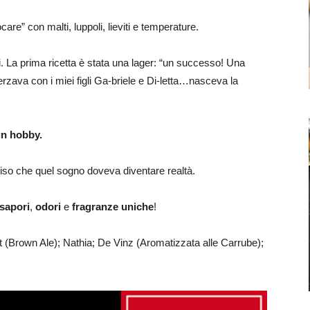
iocare” con malti, luppoli, lieviti e temperature.
ci. La prima ricetta è stata una lager: “un successo! Una
rzava con i miei figli Ga-briele e Di-letta…nasceva la
un hobby.
iso che quel sogno doveva diventare realtà.
sapori
,
odori
e
fragranze uniche
!
 (Brown Ale); Nathia; De Vinz (Aromatizzata alle Carrube);