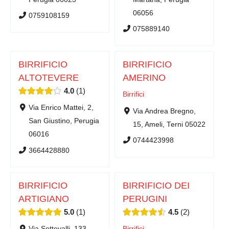
06056
0759108159
075889140
BIRRIFICIO
BIRRIFICIO
ALTOTEVERE
AMERINO
4.0
1
Birrifici
Via Enrico Mattei, 2,
Via Andrea Bregno,
San Giustino, Perugia
15, Ameli, Terni 05022
06016
0744423998
3664428880
BIRRIFICIO
BIRRIFICIO DEI
ARTIGIANO
PERUGINI
5.0
1
4.5
2
Via Settevalli, 133,
Birrifici