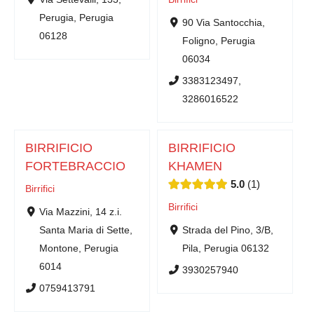
Perugia, Perugia
90 Via Santocchia,
06128
Foligno, Perugia
06034
3383123497,
3286016522
BIRRIFICIO
BIRRIFICIO
FORTEBRACCIO
KHAMEN
5.0
1
Birrifici
Birrifici
Via Mazzini, 14 z.i.
Santa Maria di Sette,
Strada del Pino, 3/B,
Montone, Perugia
Pila, Perugia 06132
6014
3930257940
0759413791