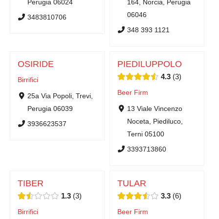
Perugia 06024
164, Norcia, Perugia
06046
3483810706
348 393 1121
OSIRIDE
PIEDILUPPOLO
4.3
3
Birrifici
Beer Firm
25a Via Popoli, Trevi,
Perugia 06039
13 Viale Vincenzo
Noceta, Piediluco,
3936623537
Terni 05100
3393713860
TIBER
TULAR
1.3
3
3.3
6
Birrifici
Beer Firm