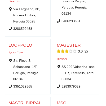
Beer Firm
Lorenzo Pagino,
Perugia, Perugia
Via Largnano, 3B,
06134
Nocera Umbra,
3406293651
Perugia 06025
3286599458
LOOPPOLO
MAGESTER
3.0
2
Beer Firm
Birrifici
Str. Pieve S.
Sebastiano, 1/F,
SS 209 Valnerina, snc
Perugia, Perugia
– TR, Ferentillo, Terni
06134
05034
3351029365
3283979029
MASTRI BIRRAI
MSC