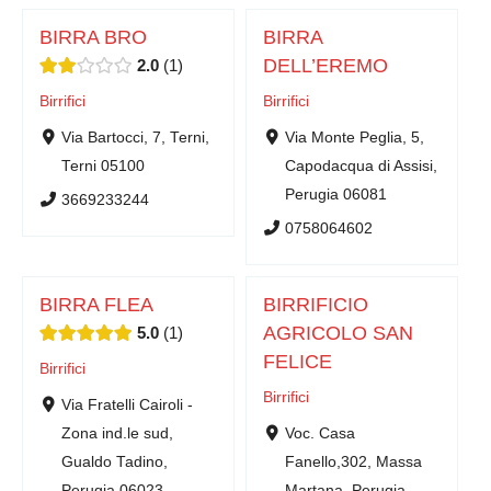
BIRRA BRO
BIRRA
DELL’EREMO
2.0
1
Birrifici
Birrifici
Via Bartocci, 7, Terni,
Via Monte Peglia, 5,
Terni 05100
Capodacqua di Assisi,
Perugia 06081
3669233244
0758064602
BIRRA FLEA
BIRRIFICIO
AGRICOLO SAN
5.0
1
FELICE
Birrifici
Birrifici
Via Fratelli Cairoli -
Zona ind.le sud,
Voc. Casa
Gualdo Tadino,
Fanello,302, Massa
Perugia 06023
Martana, Perugia