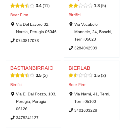
3.4
11
1.8
5
Beer Firm
Birrifici
Via Del Lavoro 32,
Via Vocabolo
Norcia, Perugia 06046
Monneie, 24, Baschi,
Terni 05023
0743817073
3284042909
BASTIANBIRRAIO
BIERLAB
3.5
2
1.5
2
Birrifici
Beer Firm
Via E. Dal Pozzo, 103,
Via Narni, 41, Terni,
Perugia, Perugia
Terni 05100
06126
3401603228
3478241127