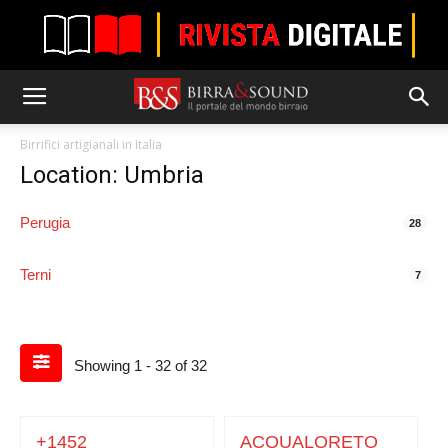
Birrifici artigianali in Italia
Location: Umbria
Perugia
28
Terni
7
Showing 1 - 32 of 32
+1452
ACQUALORETO