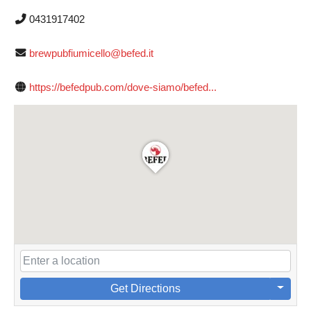
0431917402
brewpubfiumicello@befed.it
https://befedpub.com/dove-siamo/befed...
Get Directions