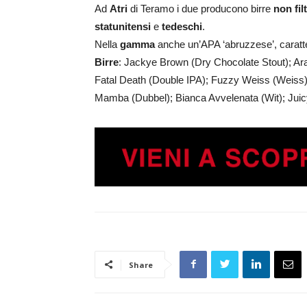
Ad
Atri
di Teramo i due producono birre
non fil
statunitensi
e
tedeschi
.
Nella
gamma
anche un’APA ‘abruzzese’, caratte
Birre
: Jackye Brown (Dry Chocolate Stout); Ar
Fatal Death (Double IPA); Fuzzy Weiss (Weiss)
Mamba (Dubbel); Bianca Avvelenata (Wit); Jui
Share