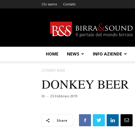
Chi siamo
Contatti
Birra
&
Sound
HOME
NEWS
INFO AZIENDE
DONKEY BEER
DONKEY BEER
Di
-
25 Febbraio 2019
Share