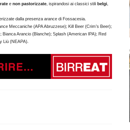
trate
e
non pastorizzate
, ispirandosi ai classici stili
belgi
,
rizzate dalla presenza arance di Fossacesia.
ance Meccaniche (APA Abruzzese); Kill Beer (Crim’s Beer);
; Bianca Arancio (Blanche); Splash (American IPA); Red
cy Liù (NEAPA).