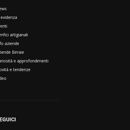
ews
 evidenza
enti
rrifici artigianali
fo aziende
iende Birraie
riosità e approfondimenti
vità e tendenze
ideo
EGUICI