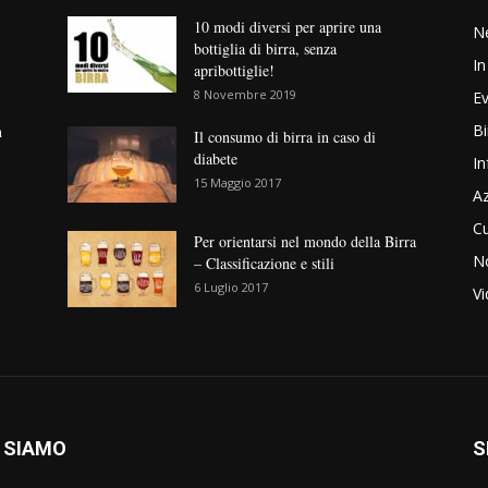
10 modi diversi per aprire una
N
bottiglia di birra, senza
In
apribottiglie!
8 Novembre 2019
Ev
Bi
n
Il consumo di birra in caso di
diabete
In
15 Maggio 2017
Az
Cu
Per orientarsi nel mondo della Birra
No
– Classificazione e stili
6 Luglio 2017
V
 SIAMO
S