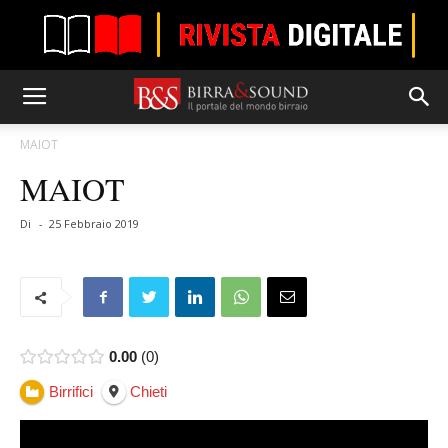
MAIOT
MAIOT
Di
-
25 Febbraio 2019
0.00
0
Birrifici
Chieti