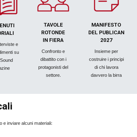
TAVOLE
MANIFESTO
ENUTI
ROTONDE
DEL PUBLICAN
ORIALI
IN FIERA
2027
nterviste e
Confronto e
Insieme per
dimenti su
dibattito con i
costruire i principi
&Sound
protagonisti del
di chi lavora
azine
settore.
davvero la birra
ali
 e inviare alcuni materiali: