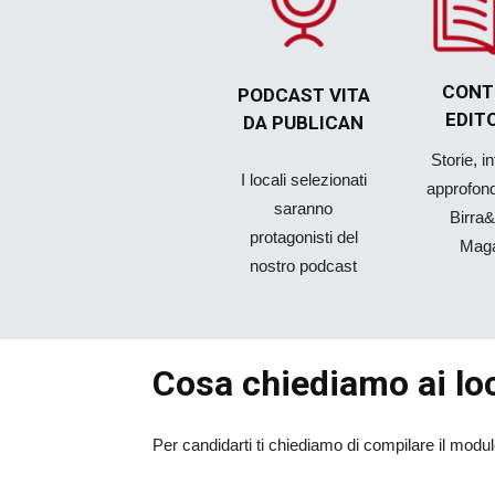
CONT
PODCAST
VITA
EDIT
DA PUBLICAN
Storie, i
I locali selezionati
approfon
saranno
Birra
protagonisti del
Mag
nostro podcast
Cosa chiediamo ai loc
Per candidarti ti chiediamo di compilare il modulo