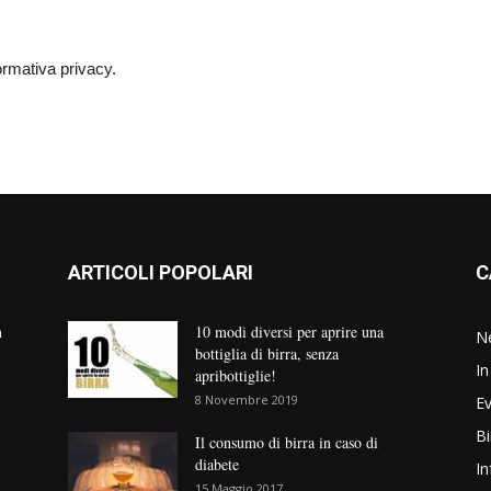
ormativa privacy.
ARTICOLI POPOLARI
C
n
10 modi diversi per aprire una
N
bottiglia di birra, senza
In
apribottiglie!
8 Novembre 2019
Ev
Bi
Il consumo di birra in caso di
diabete
In
15 Maggio 2017