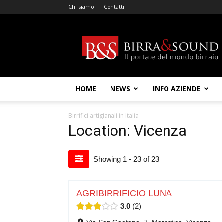
Chi siamo
Contatti
Birra
&
Sound
HOME
NEWS
INFO AZIENDE
Birrifici artigianali in Italia
Location: Vicenza
Showing 1 - 23 of 23
AGRIBIRRIFICIO LUNA
3.0
2