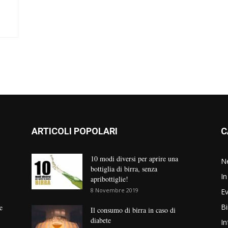
ARTICOLI POPOLARI
C
10 modi diversi per aprire una
N
bottiglia di birra, senza
In
apribottiglie!
8 Novembre 2019
Ev
Bi
e
Il consumo di birra in caso di
diabete
In