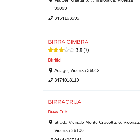
Via San Gaetano, 7, Marostica, Vicenza
36063
3454163595
BIRRA CIMBRA
3.0
7
Birrifici
Asiago, Vicenza 36012
3474018119
BIRRACRUA
Brew Pub
Strada Vicinale Monte Crocetta, 6, Vicenza
Vicenza 36100