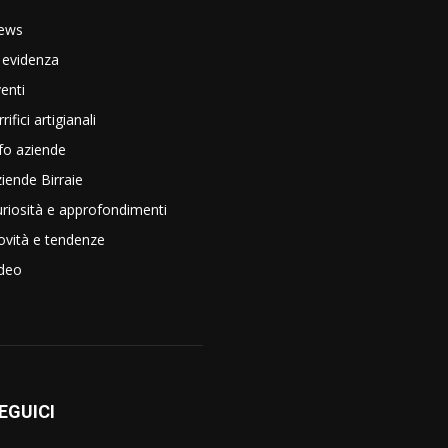
ews
 evidenza
enti
rrifici artigianali
fo aziende
iende Birraie
riosità e approfondimenti
vità e tendenze
ideo
EGUICI