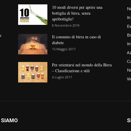
10 modi diversi per aprire una
N
bottiglia di birra, senza
In
apribottiglie!
8 Novembre 2019
Ev
Bi
e
Il consumo di birra in caso di
diabete
In
15 Maggio 2017
Az
Cu
Per orientarsi nel mondo della Birra
No
– Classificazione e stili
6 Luglio 2017
V
 SIAMO
S