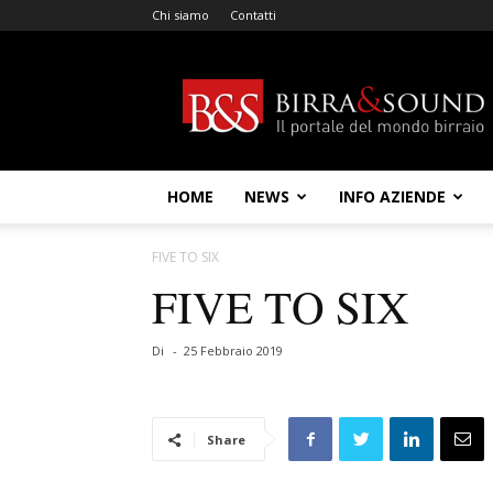
Chi siamo
Contatti
Birra
&
Sound
HOME
NEWS
INFO AZIENDE
FIVE TO SIX
FIVE TO SIX
Di
-
25 Febbraio 2019
Share