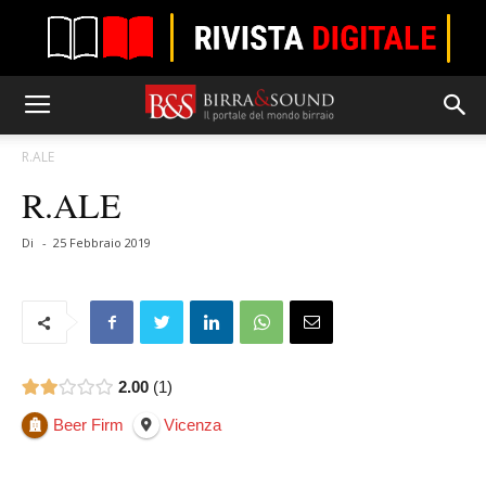
R.ALE
R.ALE
Di
-
25 Febbraio 2019
2.00
1
Beer Firm
Vicenza