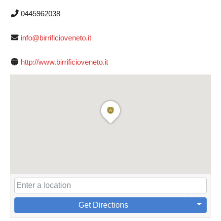
0445962038
info@birrificioveneto.it
http://www.birrificioveneto.it
Get Directions