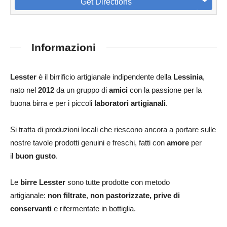
Get Directions
Informazioni
Lesster
è il birrificio artigianale indipendente della
Lessinia
,
nato nel
2012
da un gruppo di
amici
con la passione per la
buona birra e per i piccoli
laboratori
artigianali
.
Si tratta di produzioni locali che riescono ancora a portare sulle
nostre tavole prodotti genuini e freschi, fatti con
amore
per
il
buon gusto
.
Le
birre
Lesster
sono tutte prodotte con metodo
artigianale:
non filtrate
,
non
pastorizzate, prive di
conservanti
e rifermentate in bottiglia.