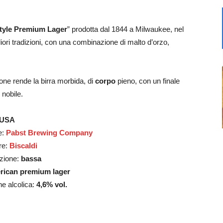
tyle Premium Lager
” prodotta dal 1844 a Milwaukee, nel
ri tradizioni, con una combinazione di malto d’orzo,
ne rende la birra morbida, di
corpo
pieno, con un finale
 nobile.
USA
e:
Pabst Brewing Company
re:
Biscaldi
zione:
bassa
rican premium lager
e alcolica:
4,6% vol.