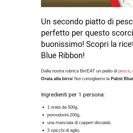
Un secondo piatto di pesce
perfetto per questo scorci
buonissimo! Scopri la ricet
Blue Ribbon!
Dalla nostra rubrica BirrEAT un piatto di
pesce
,
Orata alla birra
! Noi consigliamo la
Pabst Blu
Ingredienti per 1 persona:
1 orata da 500g,
pomodorini 200g,
una manciata di capperi dissalati,
3 spicchi di aglio,