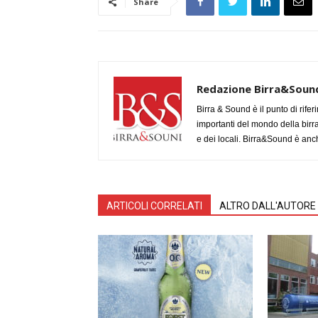
Share
Redazione Birra&Soun
Birra & Sound è il punto di rifer
importanti del mondo della birra, 
e dei locali. Birra&Sound è anch
ARTICOLI CORRELATI
ALTRO DALL'AUTORE