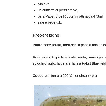
olio evo,
un ciuffetto di prezzemolo,
birra Pabst Blue Ribbon in lattina da 473ml,
sale e pepe q.b.
Preparazione
Pulire
bene l’orata,
metterle
in pancia uno spicch
Adagiare
in teglia ben oliata l’orata,
unire
i pomo
spicchi di aglio, la birra in lattina Pabst Blue Rib
Cuocere
al forno a 200°C per circa ½ ora.