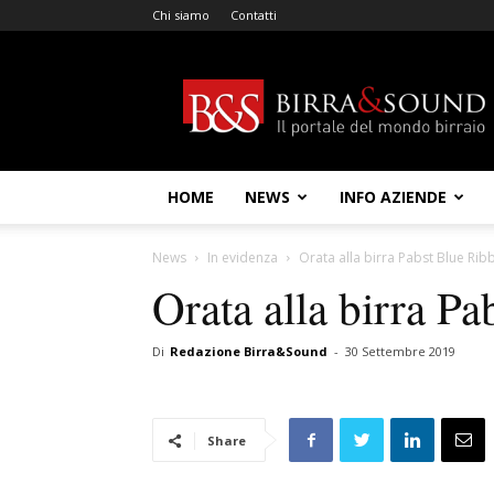
Chi siamo
Contatti
Birra
&
Sound
HOME
NEWS
INFO AZIENDE
News
In evidenza
Orata alla birra Pabst Blue Rib
Orata alla birra P
Di
Redazione Birra&Sound
-
30 Settembre 2019
Share