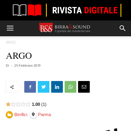
ARGO
ARGO
Di
-
25 Febbraio 2019
1.00
1
Birrifici
Parma