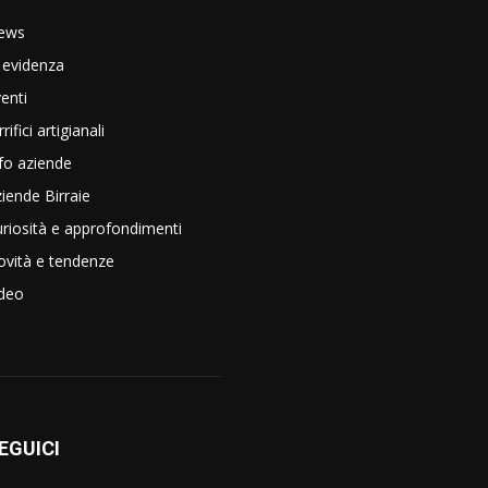
ews
 evidenza
enti
rrifici artigianali
fo aziende
iende Birraie
riosità e approfondimenti
vità e tendenze
ideo
EGUICI