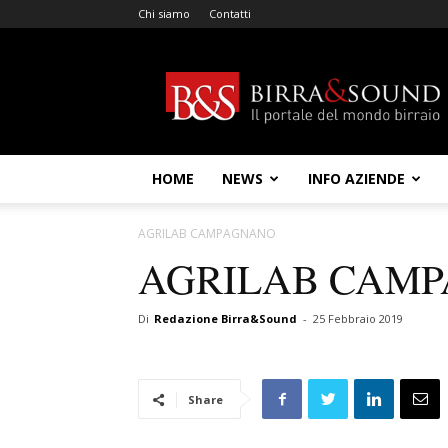
Chi siamo
Contatti
Birra
&
Sound
HOME
NEWS
INFO AZIENDE
AGRILAB CAMPAGNANO
AGRILAB CAM
Di
Redazione Birra&Sound
-
25 Febbraio 2019
Share