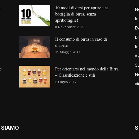
n
10 modi diversi per aprire una
N
bottiglia di birra, senza
In
apribottiglie!
8 Novembre 2019
Ev
Bi
Il consumo di birra in caso di
diabete
In
15 Maggio 2017
Az
Cu
e
Per orientarsi nel mondo della Birra
No
– Classificazione e stili
6 Luglio 2017
V
 SIAMO
S