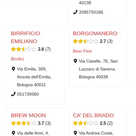
40138
3395793186
BIRRIFICIO
BORGOMANERO
EMILIANO
2.7
3
2.6
7
Beer Firm
Birrifici
Via Caselle, 76, San
Via Emilia, 309,
Lazzaro di Savena,
Anzola dell'Emilia,
Bologna 40038
Bologna 40011
051739360
BREW MOON
CA’ DEL BRADO
3.7
3
2.5
2
Via delle Armi, 4,
Via Andrea Costa,