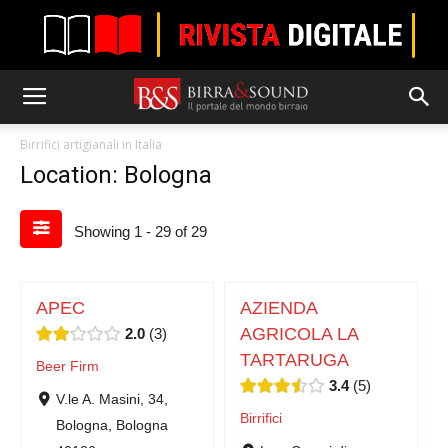
Birrifici artigianali in Italia
Location: Bologna
Showing 1 - 29 of 29
APEC
AZIENDA
AGRICOLA LA
2.0
3
TARTARUGA
Beer Firm
3.4
5
V.le A. Masini, 34,
Birrifici
Bologna, Bologna