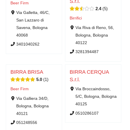
S.r.l.
Beer Firm
2.4
5
Via Galletta, 46/C,
Birrifici
San Lazzaro di
Savena, Bologna
Via Riva di Reno, 56,
40068
Bologna, Bologna
40122
3401040262
3281394487
BIRRA BRISA
BIRRA CERQUA
S.r.l.
5.0
1
Beer Firm
Via Broccaindosso,
5/C, Bologna, Bologna
Via Galliera 34/D,
40125
Bologna, Bologna
0510286107
40121
051248556