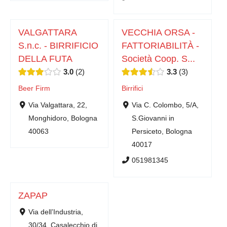
VALGATTARA
VECCHIA ORSA -
S.n.c. - BIRRIFICIO
FATTORIABILITÀ -
DELLA FUTA
Società Coop. S...
3.0
2
3.3
3
Beer Firm
Birrifici
Via Valgattara, 22,
Via C. Colombo, 5/A,
Monghidoro, Bologna
S.Giovanni in
40063
Persiceto, Bologna
40017
051981345
ZAPAP
Via dell’Industria,
30/34, Casalecchio di