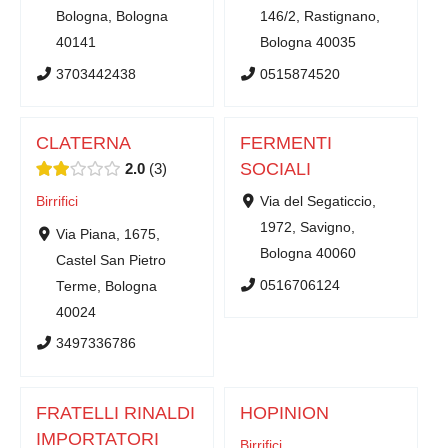
Bologna, Bologna
146/2, Rastignano,
40141
Bologna 40035
3703442438
0515874520
CLATERNA
FERMENTI
SOCIALI
2.0
3
Birrifici
Via del Segaticcio,
1972, Savigno,
Via Piana, 1675,
Bologna 40060
Castel San Pietro
0516706124
Terme, Bologna
40024
3497336786
FRATELLI RINALDI
HOPINION
IMPORTATORI
Birrifici