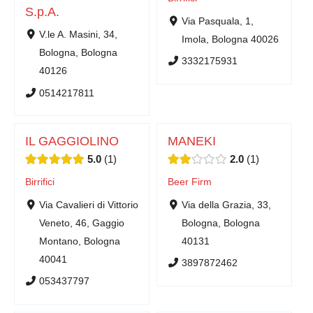
S.p.A.
Via Pasquala, 1,
V.le A. Masini, 34,
Imola, Bologna 40026
Bologna, Bologna
3332175931
40126
0514217811
IL GAGGIOLINO
MANEKI
5.0
1
2.0
1
Birrifici
Beer Firm
Via Cavalieri di Vittorio
Via della Grazia, 33,
Veneto, 46, Gaggio
Bologna, Bologna
Montano, Bologna
40131
40041
3897872462
053437797