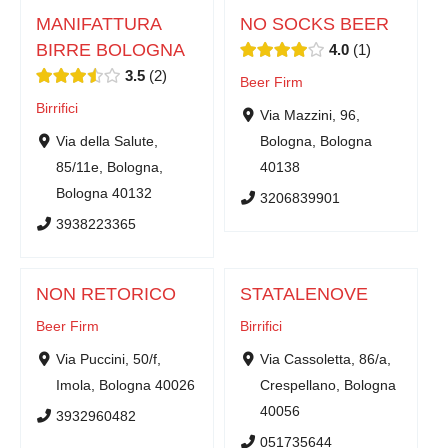
MANIFATTURA
NO SOCKS BEER
BIRRE BOLOGNA
4.0
1
3.5
2
Beer Firm
Birrifici
Via Mazzini, 96,
Via della Salute,
Bologna, Bologna
85/11e, Bologna,
40138
Bologna 40132
3206839901
3938223365
NON RETORICO
STATALENOVE
Beer Firm
Birrifici
Via Puccini, 50/f,
Via Cassoletta, 86/a,
Imola, Bologna 40026
Crespellano, Bologna
40056
3932960482
051735644