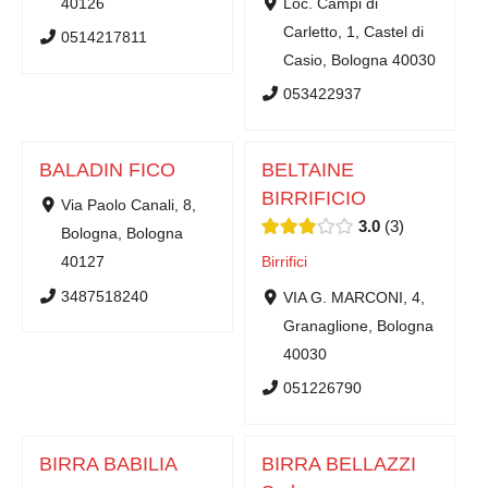
40126
Loc. Campi di
Carletto, 1, Castel di
0514217811
Casio, Bologna 40030
053422937
BALADIN FICO
BELTAINE
BIRRIFICIO
Via Paolo Canali, 8,
3.0
3
Bologna, Bologna
40127
Birrifici
3487518240
VIA G. MARCONI, 4,
Granaglione, Bologna
40030
051226790
BIRRA BABILIA
BIRRA BELLAZZI