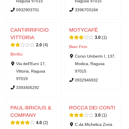
Ragusa 97015
Ragusa 97015
0932903701
3396703184
CANTIRRIFICIO
MOTYCAFÈ
VITTORIA
3.0
1
2.0
4
Beer Firm
Birrifici
Corso Umberto I, 137,
Via dell’Euro 17,
Modica, Ragusa
Vittoria, Ragusa
97015
97019
0932946932
3393405292
PAUL-BRICIUS &
ROCCA DEI CONTI
COMPANY
3.0
1
4.0
2
C.da Michelica Zona