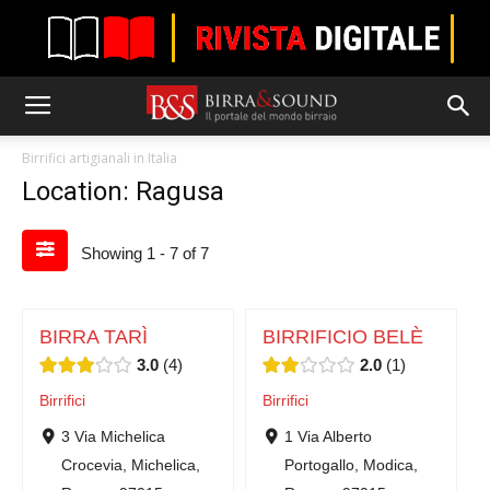
Birrifici artigianali in Italia
Location: Ragusa
Showing 1 - 7 of 7
BIRRA TARÌ
BIRRIFICIO BELÈ
3.0
4
2.0
1
Birrifici
Birrifici
3 Via Michelica
1 Via Alberto
Crocevia, Michelica,
Portogallo, Modica,