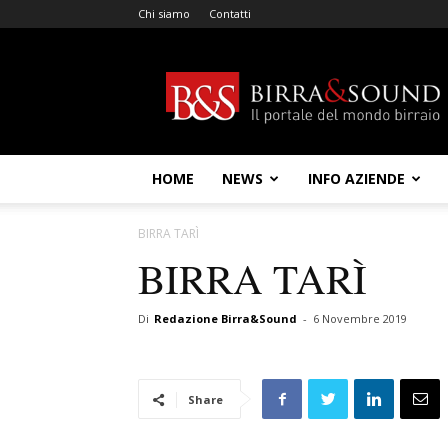
Chi siamo
Contatti
Birra
&
Sound
HOME
NEWS
INFO AZIENDE
BIRRA TARÌ
BIRRA TARÌ
Di
Redazione Birra&Sound
-
6 Novembre 2019
Share