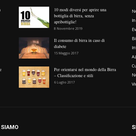
n
10 modi diversi per aprire una
N
bottiglia di birra, senza
In
apribottiglie!
8 Novembre 2019
Ev
Bi
Il consumo di birra in caso di
diabete
In
15 Maggio 2017
Az
Cu
e
Per orientarsi nel mondo della Birra
No
– Classificazione e stili
6 Luglio 2017
V
 SIAMO
S