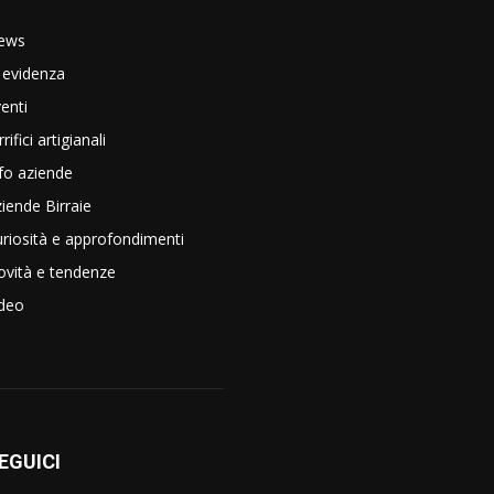
ews
 evidenza
enti
rrifici artigianali
fo aziende
iende Birraie
riosità e approfondimenti
vità e tendenze
ideo
EGUICI