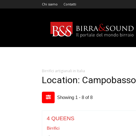
Chi siamo
Contatti
Birra
&
Sound
Birrifici artigianali in Italia
Location: Campobasso
Showing 1 - 8 of 8
4 QUEENS
Birrifici