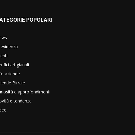
ATEGORIE POPOLARI
ews
 evidenza
enti
rrifici artigianali
fo aziende
iende Birraie
riosità e approfondimenti
vità e tendenze
ideo