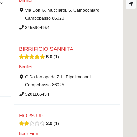
Birrifici
so
Via Don G. Mucciardi, 5, Campochiaro,
Campobasso 86020
3455904954
BIRRIFICIO SANNITA
5.0
1
Birrifici
C.Da Iontapede Z.I., Ripalimosani,
Campobasso 86025
3201166434
HOPS UP
2.0
1
Beer Firm