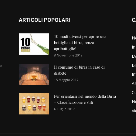
ARTICOLI POPOLARI
C
10 modi diversi per aprire una
N
bottiglia di birra, senza
In
apribottiglie!
8 Novembre 2019
Ev
Bi
e
Il consumo di birra in caso di
diabete
In
15 Maggio 2017
Az
Cu
Per orientarsi nel mondo della Birra
No
– Classificazione e stili
6 Luglio 2017
V