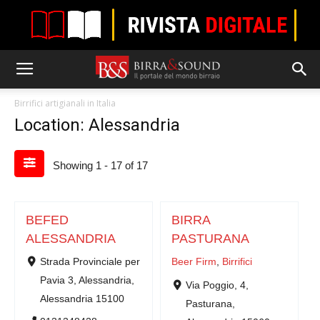
Birrifici artigianali in Italia
Location: Alessandria
Showing 1 - 17 of 17
BEFED
BIRRA
ALESSANDRIA
PASTURANA
Strada Provinciale per
Beer Firm
,
Birrifici
Pavia 3, Alessandria,
Via Poggio, 4,
Alessandria 15100
Pasturana,