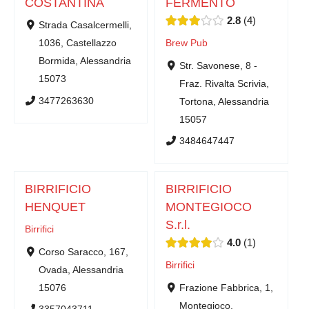
COSTANTINA
FERMENTO
2.8
4
Strada Casalcermelli,
1036, Castellazzo
Brew Pub
Bormida, Alessandria
Str. Savonese, 8 -
15073
Fraz. Rivalta Scrivia,
3477263630
Tortona, Alessandria
15057
3484647447
BIRRIFICIO
BIRRIFICIO
HENQUET
MONTEGIOCO
S.r.l.
Birrifici
4.0
1
Corso Saracco, 167,
Birrifici
Ovada, Alessandria
15076
Frazione Fabbrica, 1,
Montegioco,