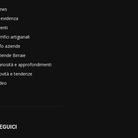
ews
 evidenza
enti
rrifici artigianali
fo aziende
iende Birraie
riosità e approfondimenti
vità e tendenze
ideo
EGUICI