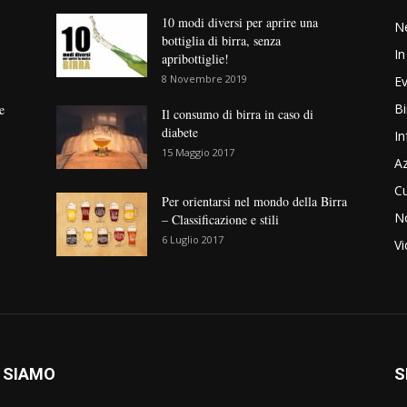
10 modi diversi per aprire una
N
bottiglia di birra, senza
In
apribottiglie!
8 Novembre 2019
Ev
Bi
e
Il consumo di birra in caso di
diabete
In
15 Maggio 2017
Az
Cu
Per orientarsi nel mondo della Birra
No
– Classificazione e stili
6 Luglio 2017
V
 SIAMO
S