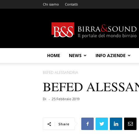
Chi siamo
Contatti
Birra
&
Sound
HOME
NEWS
INFO AZIENDE
BEFED ALESSANDRIA
BEFED ALESSA
Di
-
25 Febbraio 2019
Share