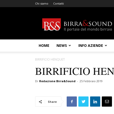
Chi siamo
Contatti
Birra
&
Sound
HOME
NEWS
INFO AZIENDE
BIRRIFICIO HENQUET
BIRRIFICIO HE
Di
Redazione Birra&Sound
-
25 Febbraio 2019
Share