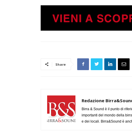
Share
Redazione Birra&Soun
Birra & Sound è il punto di rifer
importanti del mondo della birra, 
e dei locali. Birra&Sound è anch