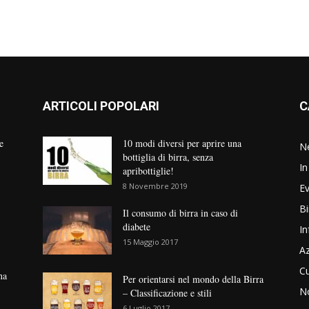
ARTICOLI POPOLARI
C
e
10 modi diversi per aprire una
N
bottiglia di birra, senza
In
apribottiglie!
8 Novembre 2019
Ev
Bi
Il consumo di birra in caso di
diabete
In
15 Maggio 2017
Az
Cu
na
Per orientarsi nel mondo della Birra
No
– Classificazione e stili
6 Luglio 2017