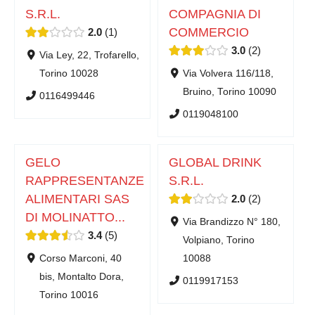
S.R.L.
COMPAGNIA DI
COMMERCIO
2.0
1
3.0
2
Via Ley, 22, Trofarello,
Torino 10028
Via Volvera 116/118,
Bruino, Torino 10090
0116499446
0119048100
GELO
GLOBAL DRINK
RAPPRESENTANZE
S.R.L.
ALIMENTARI SAS
2.0
2
DI MOLINATTO...
Via Brandizzo N° 180,
3.4
5
Volpiano, Torino
Corso Marconi, 40
10088
bis, Montalto Dora,
0119917153
Torino 10016