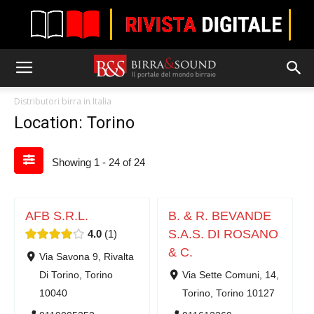
Distributori birra in Italia
Location: Torino
Showing 1 - 24 of 24
AFB S.R.L.
B. & R. BEVANDE
S.A.S. DI ROSANO
4.0
1
& C.
Via Savona 9, Rivalta
Di Torino, Torino
Via Sette Comuni, 14,
10040
Torino, Torino 10127