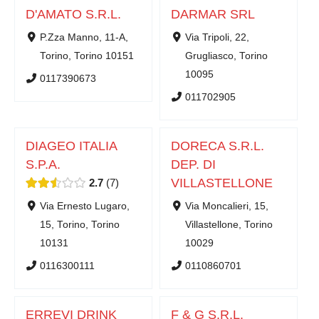
D'AMATO S.R.L.
DARMAR SRL
P.Zza Manno, 11-A,
Via Tripoli, 22,
Torino, Torino 10151
Grugliasco, Torino
10095
0117390673
011702905
DIAGEO ITALIA
DORECA S.R.L.
S.P.A.
DEP. DI
VILLASTELLONE
2.7
7
Via Ernesto Lugaro,
Via Moncalieri, 15,
15, Torino, Torino
Villastellone, Torino
10131
10029
0116300111
0110860701
ERREVI DRINK
F & G S.R.L.