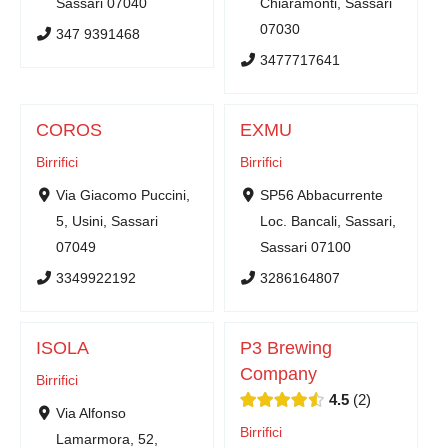
Sassari 07040
Chiaramonti, Sassari
07030
347 9391468
3477717641
COROS
EXMU
Birrifici
Birrifici
Via Giacomo Puccini,
SP56 Abbacurrente
5, Usini, Sassari
Loc. Bancali, Sassari,
07049
Sassari 07100
3349922192
3286164807
ISOLA
P3 Brewing
Company
Birrifici
4.5
2
Via Alfonso
Birrifici
Lamarmora, 52,