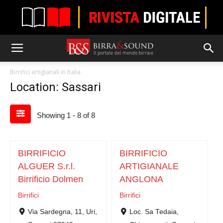
Birrifici artigianali in Italia
Location: Sassari
Showing 1 - 8 of 8
BIRRIFICIO
BIRRIFICIO
ALGUER S.r.l.
ARTIGIANALE
Birrificio Dolmen
ANGLONA
Birrifici
Birrifici
Via Sardegna, 11, Uri,
Loc. Sa Tedaia,