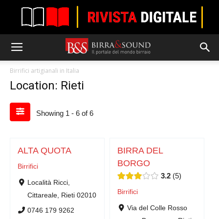
Birrifici artigianali in Italia
Location: Rieti
Showing 1 - 6 of 6
ALTA QUOTA
BIRRA DEL
BORGO
Birrifici
3.2
5
Località Ricci,
Birrifici
Cittareale, Rieti 02010
Via del Colle Rosso
0746 179 9262