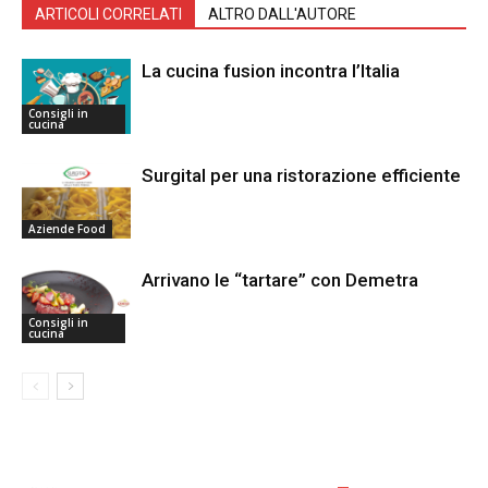
ARTICOLI CORRELATI
ALTRO DALL'AUTORE
La cucina fusion incontra l’Italia
Consigli in
cucina
Surgital per una ristorazione efficiente
Aziende Food
Arrivano le “tartare” con Demetra
Consigli in
cucina