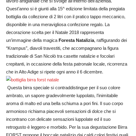
lavoro artigianale che si svolge all’interno dell’azienda.
Quest’anno si è giunti alla 15^ edizione limitata della pregiata
bottiglia da collezione di 2 litri con il pratico tappo meccanico,
disponibile in una meravigliosa confezione regalo. La
decorazione scelta per il Natale 2018 rappresenta
un’immagine della magica
Foresta Natalizia
, raffigurando dei
“Krampus”, diavoli travestiti, che accompagnano la figura
tradizionale di San Nicolò tra casette natalizie e focolari
crepitanti, in occasione della festa patronale locale, ricorrenza
che in Alto Adige si ripete ogni anno il 6 dicembre.
Questa birra speciale si contraddistingue per il suo colore
ambrato, un sapore gradevolmente luppolato, l’inimitabile
aroma di malto ed una bella schiuma a pori fini. Il suo corpo
armonioso richiama piacevoli sensazioni di dolce che si
incontrano con delicate sensazioni luppolate ed il suo
retrogusto è leggero e morbido. Per la sua degustazione Birra
FORST propone il boccale natalizio dai caldi colori festivi quali