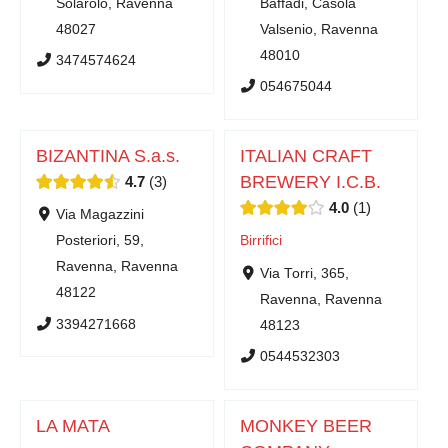
Solarolo, Ravenna
Baffadi, Casola
48027
Valsenio, Ravenna
48010
3474574624
054675044
BIZANTINA S.a.s.
ITALIAN CRAFT
BREWERY I.C.B.
4.7
3
4.0
1
Via Magazzini
Posteriori, 59,
Birrifici
Ravenna, Ravenna
Via Torri, 365,
48122
Ravenna, Ravenna
3394271668
48123
0544532303
LA MATA
MONKEY BEER