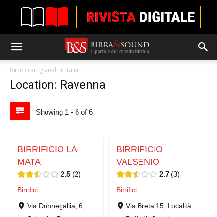
Birrifici artigianali in Italia
Location: Ravenna
Showing 1 - 6 of 6
BIRRIFICIO LA
BIRRIFICIO
MATA
VALSENIO
2.5
2
2.7
3
Birrifici
Birrifici
Via Donnegallia, 6,
Via Breta 15, Località