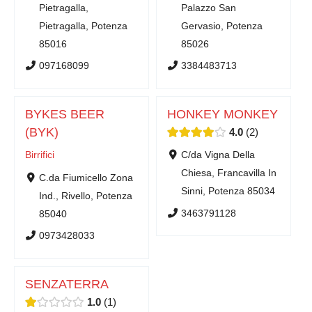
Pietragalla,
Palazzo San
Pietragalla, Potenza
Gervasio, Potenza
85016
85026
097168099
3384483713
BYKES BEER
HONKEY MONKEY
(BYK)
4.0
2
Birrifici
C/da Vigna Della
Chiesa, Francavilla In
C.da Fiumicello Zona
Sinni, Potenza 85034
Ind., Rivello, Potenza
3463791128
85040
0973428033
SENZATERRA
1.0
1