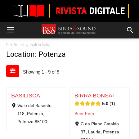
Birrifici artigianali in Italia
Location: Potenza
Showing 1 - 9 of 9
BASILISCA
BIRRA BONSAI
5.0
1
Viale del Basento,
118, Potenza,
Beer Firm
Potenza 85100
C.da Piano Cataldo
37, Lauria, Potenza