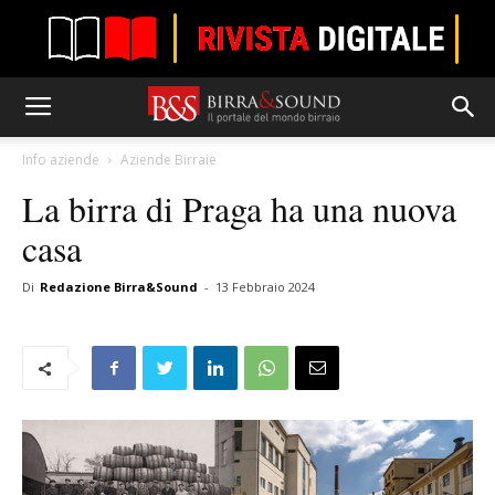
Info aziende
Aziende Birraie
La birra di Praga ha una nuova
casa
Di
Redazione Birra&Sound
-
13 Febbraio 2024