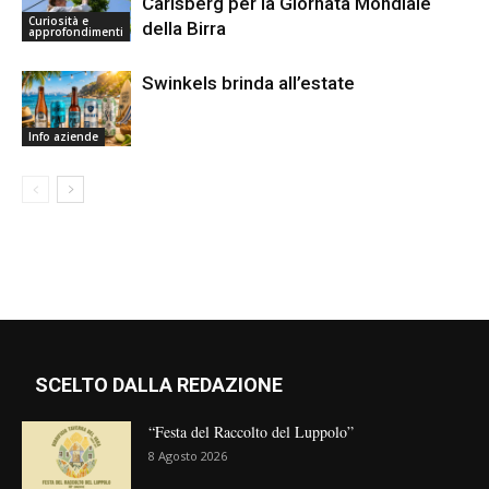
Carlsberg per la Giornata Mondiale
Curiosità e
della Birra
approfondimenti
Swinkels brinda all’estate
Info aziende
SCELTO DALLA REDAZIONE
“Festa del Raccolto del Luppolo”
8 Agosto 2026