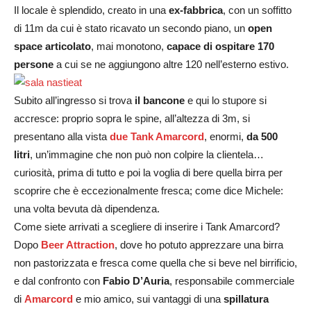
Il locale è splendido, creato in una
ex-fabbrica
, con un soffitto
di 11m da cui è stato ricavato un secondo piano, un
open
space articolato
, mai monotono,
capace di ospitare 170
persone
a cui se ne aggiungono altre 120 nell’esterno estivo.
Subito all’ingresso si trova
il bancone
e qui lo stupore si
accresce: proprio sopra le spine, all’altezza di 3m, si
presentano alla vista
due Tank Amarcord
, enormi,
da 500
litri
, un’immagine che non può non colpire la clientela…
curiosità, prima di tutto e poi la voglia di bere quella birra per
scoprire che è eccezionalmente fresca; come dice Michele:
una volta bevuta dà dipendenza.
Come siete arrivati a scegliere di inserire i Tank Amarcord?
Dopo
Beer Attraction
, dove ho potuto apprezzare una birra
non pastorizzata e fresca come quella che si beve nel birrificio,
e dal confronto con
Fabio D’Auria
, responsabile commerciale
di
Amarcord
e mio amico, sui vantaggi di una
spillatura