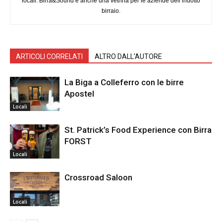
locali. Birra&Sound è anche una vetrina per le aziende dell’indotto
birraio.
ARTICOLI CORRELATI
ALTRO DALL'AUTORE
La Biga a Colleferro con le birre
Apostel
Locali
St. Patrick’s Food Experience con Birra
FORST
Locali
Crossroad Saloon
Locali